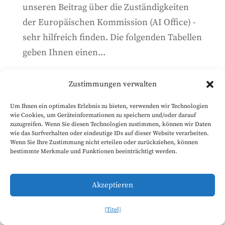
unseren Beitrag über die Zuständigkeiten
der Europäischen Kommission (AI Office) -
sehr hilfreich finden. Die folgenden Tabellen
geben Ihnen einen...
Zustimmungen verwalten
Eine Einführung in den
Verhaltenskodex für KI für
Um Ihnen ein optimales Erlebnis zu bieten, verwenden wir Technologien
allgemeine Zwecke
wie Cookies, um Geräteinformationen zu speichern und/oder darauf
zuzugreifen. Wenn Sie diesen Technologien zustimmen, können wir Daten
wie das Surfverhalten oder eindeutige IDs auf dieser Website verarbeiten.
3. Juli 2024
Wenn Sie Ihre Zustimmung nicht erteilen oder zurückziehen, können
Zuletzt aktualisiert: 14. August 2025.
bestimmte Merkmale und Funktionen beeinträchtigt werden.
Während sich die Umsetzung des AI-
Gesetzes allmählich entfaltet, ist es wichtig,
Akzeptieren
die verschiedenen in der Verordnung
{Titel}
enthaltenen Durchsetzungsmechanismen