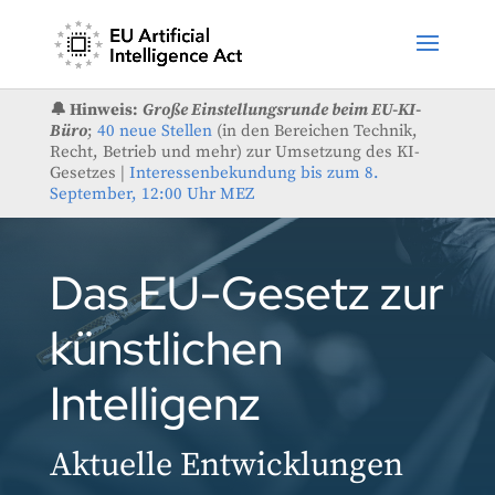
🔔 Hinweis:
Große Einstellungsrunde beim EU-KI-
Büro
;
40 neue Stellen
(in den Bereichen Technik,
Recht, Betrieb und mehr) zur Umsetzung des KI-
Gesetzes |
Interessenbekundung bis zum 8.
September, 12:00 Uhr MEZ
Das EU-Gesetz zur
künstlichen
Intelligenz
Aktuelle Entwicklungen