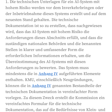
1. Die technischen Unterlagen für ein AI-System mit
den Behörden klare Informationen zur Überprüfung
hohem Risiko werden vor dem Inverkehrbringen oder
der Einhaltung der Vorschriften liefern. Sie sollte
der Inbetriebnahme dieses Systems erstellt und auf dem
bestimmte Schlüsselelemente enthalten. Kleine
neuesten Stand gehalten. Die technische
Unternehmen, einschließlich Start-ups, können
Dokumentation ist so zu erstellen, dass nachgewiesen
diese Informationen auf einfachere Weise
wird, dass das AI-System mit hohem Risiko die
bereitstellen. Die EU wird zu diesem Zweck ein
Anforderungen dieses Abschnitts erfüllt, und dass die
vereinfachtes Formular erstellen. Wenn ein
zuständigen nationalen Behörden und die benannten
risikoreiches KI-System mit einem Produkt
Stellen in klarer und umfassender Form die
verbunden ist, das unter andere EU-
erforderlichen Informationen erhalten, um die
Rechtsvorschriften fällt, sollte ein Satz von
Übereinstimmung des AI-Systems mit diesen
Unterlagen alle erforderlichen Informationen
Anforderungen zu bewerten. Das System muss
enthalten. Die EU kann diese Anforderungen im
mindestens die in
Anhang IV
aufgeführten Elemente
Zuge des technischen Fortschritts aktualisieren.
enthalten. KMU, einschließlich Neugründungen,
Generiert von
CLaiRK
, bearbeitet von uns.
können die in
Anhang IV
genannten Bestandteile der
technischen Dokumentation in vereinfachter Form
vorlegen. Zu diesem Zweck erstellt die Kommission ein
vereinfachtes Formular für die technische
Dokumentation, das auf die Bedürfnisse von Klein- und