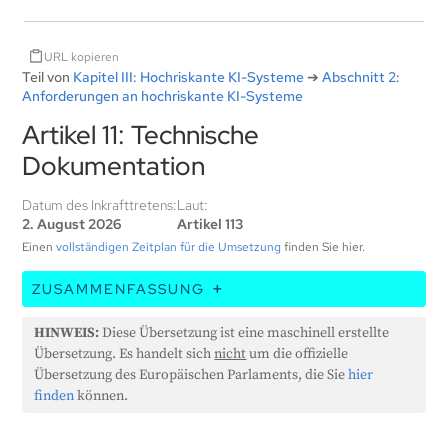
URL kopieren
Teil von
Kapitel III: Hochriskante KI-Systeme
➔
Abschnitt 2:
Anforderungen an hochriskante KI-Systeme
Artikel 11: Technische
Dokumentation
Datum des Inkrafttretens:
Laut:
2. August 2026
Artikel 113
Einen
vollständigen Zeitplan für die Umsetzung
finden Sie hier.
ZUSAMMENFASSUNG
Dieses EU-Gesetz besagt, dass vor der Einführung
HINWEIS:
Diese Übersetzung ist eine maschinell erstellte
eines KI-Systems mit hohem Risiko eine detaillierte
Übersetzung. Es handelt sich
nicht
um die offizielle
technische Dokumentation erstellt und auf dem
Übersetzung des Europäischen Parlaments, die Sie
hier
neuesten Stand gehalten werden muss. Diese
finden
können.
Dokumentation sollte nachweisen, dass das KI-
System die Anforderungen des Gesetzes erfüllt, und