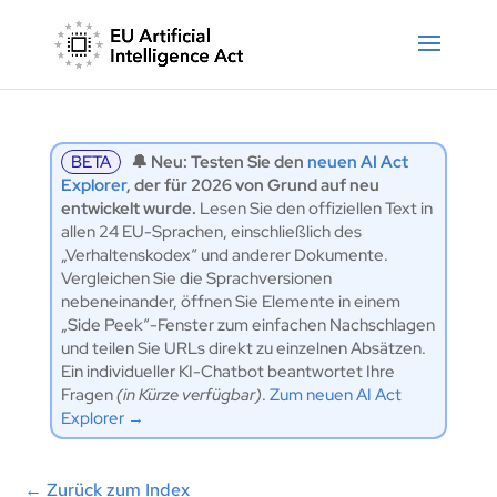
BETA
🔔 Neu: Testen Sie den
neuen AI Act
Explorer
, der für 2026 von Grund auf neu
entwickelt wurde.
Lesen Sie den offiziellen Text in
allen 24 EU-Sprachen, einschließlich des
„Verhaltenskodex“ und anderer Dokumente.
Vergleichen Sie die Sprachversionen
nebeneinander, öffnen Sie Elemente in einem
„Side Peek“-Fenster zum einfachen Nachschlagen
und teilen Sie URLs direkt zu einzelnen Absätzen.
Ein individueller KI-Chatbot beantwortet Ihre
Fragen
(in Kürze verfügbar)
.
Zum neuen AI Act
Explorer →
←
Zurück zum Index