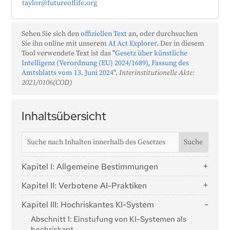
taylor@futureoflife.org
Sehen Sie sich den
offiziellen Text
an, oder durchsuchen
Sie ihn online mit unserem
AI Act Explorer
. Der in diesem
Tool verwendete Text ist das "
Gesetz über künstliche
Intelligenz (Verordnung (EU) 2024/1689), Fassung des
Amtsblatts vom 13. Juni 2024
".
Interinstitutionelle Akte:
2021/0106(COD)
Inhaltsübersicht
Kapitel I: Allgemeine Bestimmungen
Artikel 1: Gegenstand
Kapitel II: Verbotene AI-Praktiken
Artikel 2: Anwendungsbereich
Artikel 5: Verbotene AI-Praktiken
Kapitel III: Hochriskantes KI-System
Artikel 3: Begriffsbestimmungen
Abschnitt 1: Einstufung von KI-Systemen als
Artikel 4: KI-Kompetenz
hochriskant