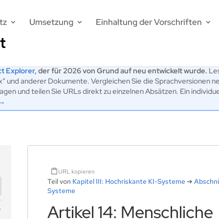
tz
Umsetzung
Einhaltung der Vorschriften
t Explorer
, der für 2026 von Grund auf neu entwickelt wurde.
Les
ex“ und anderer Dokumente. Vergleichen Sie die Sprachversionen n
en und teilen Sie URLs direkt zu einzelnen Absätzen. Ein individu
 →
URL kopieren
Teil von
Kapitel III: Hochriskante KI-Systeme
➔
Abschni
Systeme
Artikel 14: Menschliche