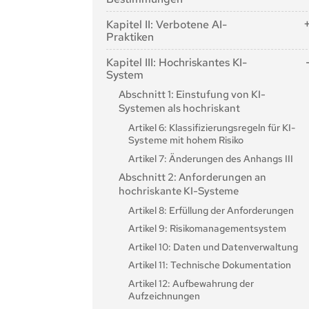
Artikel 1: Gegenstand
Kapitel II: Verbotene AI-
Artikel 2: Anwendungsbereich
Praktiken
Artikel 3: Begriffsbestimmungen
Artikel 5: Verbotene AI-Praktiken
Kapitel III: Hochriskantes KI-
Artikel 4: KI-Kompetenz
System
Abschnitt 1: Einstufung von KI-
Systemen als hochriskant
Artikel 6: Klassifizierungsregeln für KI-
Systeme mit hohem Risiko
Artikel 7: Änderungen des Anhangs III
Abschnitt 2: Anforderungen an
hochriskante KI-Systeme
Artikel 8: Erfüllung der Anforderungen
Artikel 9: Risikomanagementsystem
Artikel 10: Daten und Datenverwaltung
Artikel 11: Technische Dokumentation
Artikel 12: Aufbewahrung der
Aufzeichnungen