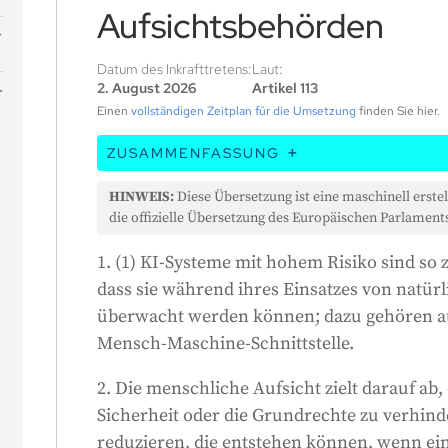
Aufsichtsbehörden
Datum des Inkrafttretens:
Laut:
2. August 2026
Artikel 113
Einen
vollständigen Zeitplan für die Umsetzung
finden Sie hier.
ZUSAMMENFASSUNG
In diesem Artikel heißt es, dass KI-System
HINWEIS:
Diese Übersetzung ist eine maschinell erstel
sein müssen, dass sie von Menschen wir
die offizielle Übersetzung des Europäischen Parlaments
Das Ziel der menschlichen Aufsicht ist es, 
1. (1) KI-Systeme mit hohem Risiko sind so 
Sicherheit oder die Grundrechte, die sich
dass sie während ihres Einsatzes von natü
ergeben können, zu verhindern oder zu m
überwacht werden können; dazu gehören au
Überwachungsmaßnahmen sollten den Ris
Mensch-Maschine-Schnittstelle.
Nutzung des KI-Systems entsprechen. D
Anbieter in das System eingebaut oder vo
2. Die menschliche Aufsicht zielt darauf ab, 
KI-System sollte so bereitgestellt werden,
Sicherheit oder die Grundrechte zu verhin
Fähigkeiten und Grenzen verstehen, Prob
reduzieren, die entstehen können, wenn ei