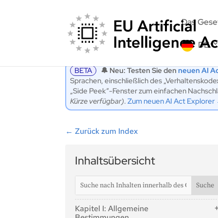
Das Gese
DE
BETA
🔔 Neu: Testen Sie den
neuen AI Ac
Sprachen, einschließlich des „Verhaltenskod
„Side Peek“-Fenster zum einfachen Nachschlag
Kürze verfügbar)
.
Zum neuen AI Act Explorer
←
Zurück zum Index
Inhaltsübersicht
Kapitel I: Allgemeine
Bestimmungen