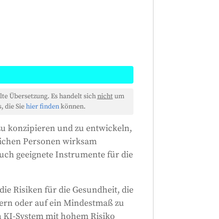
e mit hohem Risiko so konzipiert
lte Übersetzung. Es handelt sich
nicht
um
ksam überwacht werden können.
, die Sie
hier finden
können.
Risiken für die Gesundheit, die
zu konzipieren und zu entwickeln,
 aus der Nutzung dieser Systeme
rlichen Personen wirksam
inimieren. Die
ch geeignete Instrumente für die
iken und dem Kontext der
iese Maßnahmen könnten vom
m Nutzer umgesetzt werden. Das
die Risiken für die Gesundheit, die
 dass die Aufsichtsbehörde seine
dern oder auf ein Mindestmaß zu
leme erkennen und beheben, ein
n KI-System mit hohem Risiko