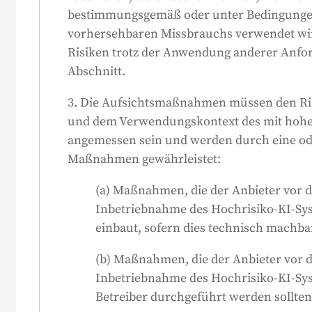
übermäßiges Vertrauen in das System verm
bestimmungsgemäß oder unter Bedingungen
interpretieren, entscheiden, es nicht zu 
vorhersehbaren Missbrauchs verwendet wi
einzustellen kann. Bei bestimmten KI-Sy
Risiken trotz der Anwendung anderer Anfo
jede Handlung oder Entscheidung, die auf 
Abschnitt.
beruht, von mindestens zwei kompetente
3. Die Aufsichtsmaßnahmen müssen den Ri
und dem Verwendungskontext des mit hohe
angemessen sein und werden durch eine ode
Maßnahmen gewährleistet:
(a) Maßnahmen, die der Anbieter vor 
Inbetriebnahme des Hochrisiko-KI-Syst
einbaut, sofern dies technisch machbar
(b) Maßnahmen, die der Anbieter vor 
Inbetriebnahme des Hochrisiko-KI-Sys
Betreiber durchgeführt werden sollten