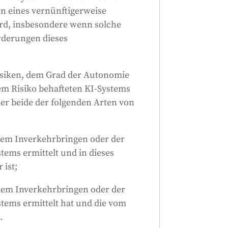
eiden, seine Ergebnisse
 eines vernünftigerweise
verwenden oder seinen Betrieb
rd, insbesondere wenn solche
stemen mit hohem Risiko muss
rderungen dieses
der Identifizierung des Systems
n Personen überprüft werden.
siken, dem Grad der Autonomie
Generiert von
CLaiRK
, bearbeitet von uns.
m Risiko behafteten KI-Systems
r beide der folgenden Arten von
dem Inverkehrbringen oder der
ems ermittelt und in dieses
 ist;
dem Inverkehrbringen oder der
tems ermittelt hat und die vom
.