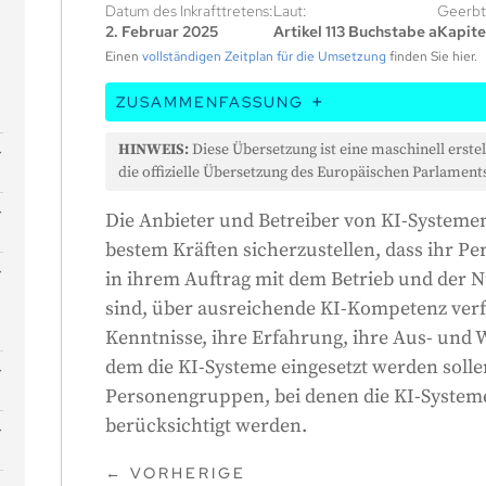
Datum des Inkrafttretens:
Laut:
Geerbt
2. Februar 2025
Artikel 113 Buchstabe a
Kapitel
Einen
vollständigen Zeitplan für die Umsetzung
finden Sie hier.
ZUSAMMENFASSUNG
In diesem Artikel heißt es, dass Unterneh
HINWEIS:
Diese Übersetzung ist eine maschinell erstel
und einsetzen, sicherstellen müssen, dass 
die offizielle Übersetzung des Europäischen Parlaments
anderen Personen, die diese Systeme in ih
Die Anbieter und Betreiber von KI-System
nutzen, gut über KI geschult sind. Dazu geh
bestem Kräften sicherzustellen, dass ihr P
Wissen, ihre Erfahrung, ihre Ausbildung u
in ihrem Auftrag mit dem Betrieb und der 
berücksichtigen wie den Kontext, in dem d
sind, über ausreichende KI-Kompetenz verf
und die Personen oder Gruppen, die sie n
Kenntnisse, ihre Erfahrung, ihre Aus- und 
dem die KI-Systeme eingesetzt werden solle
-
Personengruppen, bei denen die KI-Systeme
berücksichtigt werden.
←
VORHERIGE