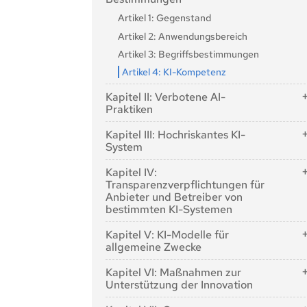
Artikel 1: Gegenstand
Artikel 2: Anwendungsbereich
Artikel 3: Begriffsbestimmungen
Artikel 4: KI-Kompetenz
Kapitel II: Verbotene AI-
Praktiken
Artikel 5: Verbotene AI-Praktiken
Kapitel III: Hochriskantes KI-
System
Abschnitt 1: Einstufung von KI-
Kapitel IV:
Systemen als hochriskant
Transparenzverpflichtungen für
Anbieter und Betreiber von
Artikel 6: Klassifizierungsregeln für KI-
bestimmten KI-Systemen
Systeme mit hohem Risiko
Artikel 50: Transparenzverpflichtungen für
Artikel 7: Änderungen des Anhangs III
Kapitel V: KI-Modelle für
Anbieter und Betreiber von bestimmten KI
allgemeine Zwecke
Abschnitt 2: Anforderungen an
Systemen
hochriskante KI-Systeme
Abschnitt 1: Einstufungsregeln
Kapitel VI: Maßnahmen zur
Artikel 8: Erfüllung der Anforderungen
Unterstützung der Innovation
Artikel 51: Einstufung von KI-Modellen für
allgemeine Zwecke als KI-Modelle für
Artikel 9: Risikomanagementsystem
Artikel 57: Regulierungssandkästen für KI