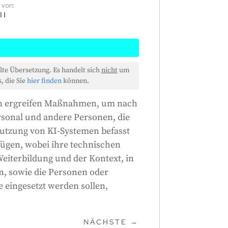
 von:
 I
men, die KI-Systeme entwickeln
lte Übersetzung. Es handelt sich
nicht
um
ihre Mitarbeiter und alle
, die Sie
hier finden
können.
rem Auftrag betreiben oder
en ergreifen Maßnahmen, um nach
ört, dass sie ihr technisches
ersonal und andere Personen, die
nd ihr Training ebenso
Nutzung von KI-Systemen befasst
ie KI-Systeme eingesetzt werden,
ügen, wobei ihre technischen
utzen werden.
Weiterbildung und der Kontext, in
Generiert von
CLaiRK
, bearbeitet von uns.
n, sowie die Personen oder
 eingesetzt werden sollen,
NÄCHSTE
→