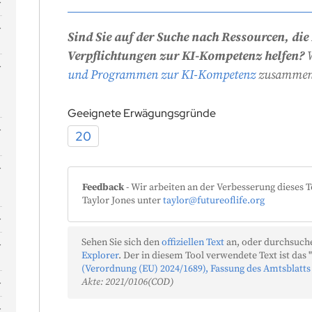
Sind Sie auf der Suche nach Ressourcen, die
Verpflichtungen zur KI-Kompetenz helfen?
W
und Programmen zur KI-Kompetenz
zusammeng
Geeignete Erwägungsgründe
n
20
e
Feedback
- Wir arbeiten an der Verbesserung dieses T
Taylor Jones unter
taylor@futureoflife.org
Sehen Sie sich den
offiziellen Text
an, oder durchsuche
Explorer
. Der in diesem Tool verwendete Text ist das "
(Verordnung (EU) 2024/1689), Fassung des Amtsblatts
Akte: 2021/0106(COD)