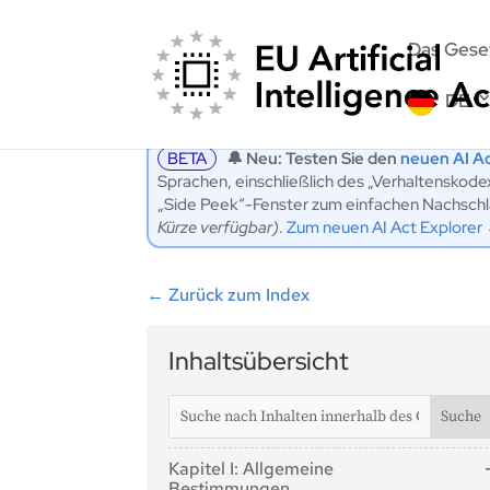
Das Gese
DE
BETA
🔔 Neu: Testen Sie den
neuen AI Ac
Sprachen, einschließlich des „Verhaltenskod
„Side Peek“-Fenster zum einfachen Nachschlag
Kürze verfügbar)
.
Zum neuen AI Act Explorer
←
Zurück zum Index
Inhaltsübersicht
Kapitel I: Allgemeine
Bestimmungen