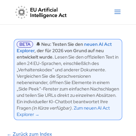
BETA
🔔 Neu: Testen Sie den
neuen AI Act
Explorer
, der für 2026 von Grund auf neu
entwickelt wurde.
Lesen Sie den offiziellen Text in
allen 24 EU-Sprachen, einschließlich des
„Verhaltenskodex“ und anderer Dokumente.
Vergleichen Sie die Sprachversionen
nebeneinander, öffnen Sie Elemente in einem
„Side Peek“-Fenster zum einfachen Nachschlagen
und teilen Sie URLs direkt zu einzelnen Absätzen.
Ein individueller KI-Chatbot beantwortet Ihre
Fragen
(in Kürze verfügbar)
.
Zum neuen AI Act
Explorer →
←
Zurück zum Index