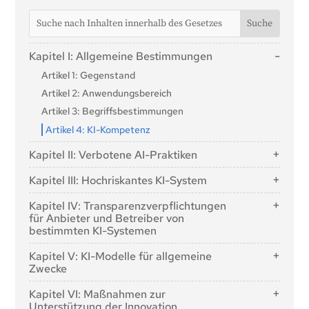
Kapitel I: Allgemeine Bestimmungen
Artikel 1: Gegenstand
Artikel 2: Anwendungsbereich
Artikel 3: Begriffsbestimmungen
Artikel 4: KI-Kompetenz
Kapitel II: Verbotene AI-Praktiken
Artikel 5: Verbotene AI-Praktiken
Kapitel III: Hochriskantes KI-System
Abschnitt 1: Einstufung von KI-Systemen als
Kapitel IV: Transparenzverpflichtungen
hochriskant
für Anbieter und Betreiber von
bestimmten KI-Systemen
Artikel 6: Klassifizierungsregeln für KI-Systeme mit
hohem Risiko
Artikel 50: Transparenzverpflichtungen für Anbieter
Kapitel V: KI-Modelle für allgemeine
und Betreiber von bestimmten KI-Systemen
Artikel 7: Änderungen des Anhangs III
Zwecke
Abschnitt 2: Anforderungen an hochriskante KI-
Abschnitt 1: Einstufungsregeln
Kapitel VI: Maßnahmen zur
Systeme
Unterstützung der Innovation
Artikel 51: Einstufung von KI-Modellen für