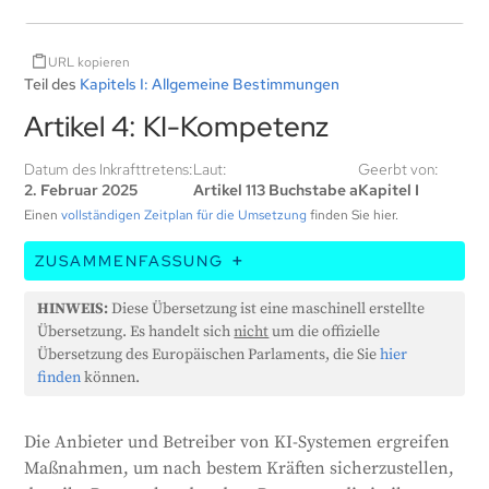
URL kopieren
Teil des
Kapitels I: Allgemeine Bestimmungen
Artikel 4: KI-Kompetenz
Datum des Inkrafttretens:
Laut:
Geerbt von:
2. Februar 2025
Artikel 113 Buchstabe a
Kapitel I
Einen
vollständigen Zeitplan für die Umsetzung
finden Sie hier.
ZUSAMMENFASSUNG
In diesem Artikel heißt es, dass Unternehmen, die
HINWEIS:
Diese Übersetzung ist eine maschinell erstellte
KI-Systeme entwickeln und einsetzen, sicherstellen
Übersetzung. Es handelt sich
nicht
um die offizielle
müssen, dass ihre Mitarbeiter und alle anderen
Übersetzung des Europäischen Parlaments, die Sie
hier
Personen, die diese Systeme in ihrem Auftrag
finden
können.
betreiben oder nutzen, gut über KI geschult sind.
Dazu gehört, dass sie ihr technisches Wissen, ihre
Die Anbieter und Betreiber von KI-Systemen ergreifen
Erfahrung, ihre Ausbildung und ihr Training ebenso
Maßnahmen, um nach bestem Kräften sicherzustellen,
berücksichtigen wie den Kontext, in dem die KI-