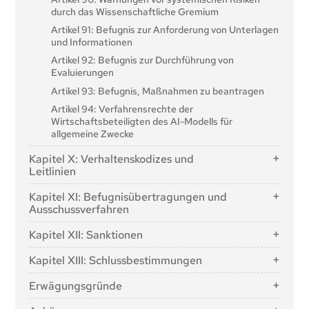
Drittländern
durch das Wissenschaftliche Gremium
Abschnitt 5: Normen, Konformitätsbewertung,
Artikel 91: Befugnis zur Anforderung von Unterlagen
Bescheinigungen, Registrierung
und Informationen
Artikel 40: Harmonisierte Normen und
Artikel 92: Befugnis zur Durchführung von
Normungsdokumente
Evaluierungen
Artikel 41: Gemeinsame Spezifikationen
Artikel 93: Befugnis, Maßnahmen zu beantragen
Artikel 42: Vermutung der Konformität mit
Artikel 94: Verfahrensrechte der
bestimmten Anforderungen
Wirtschaftsbeteiligten des AI-Modells für
Artikel 43: Konformitätsbewertung
allgemeine Zwecke
Artikel 44: Bescheinigungen
Kapitel X: Verhaltenskodizes und
Artikel 45: Informationsverpflichtungen der
Leitlinien
benannten Stellen
Artikel 95: Verhaltenskodizes für die freiwillige
Kapitel XI: Befugnisübertragungen und
Artikel 46: Ausnahmen vom
Anwendung von spezifischen Anforderungen
Ausschussverfahren
Konformitätsbewertungsverfahren
Artikel 96: Leitlinien der Kommission für die
Artikel 97: Ausübung der Befugnisse der Delegation
Artikel 47: EU-Konformitätserklärung
Durchführung dieser Verordnung
Kapitel XII: Sanktionen
Artikel 98: Ausschussverfahren
Artikel 48: CE-Kennzeichnung
Artikel 99: Sanktionen
Kapitel XIII: Schlussbestimmungen
Artikel 49: Registrierung
Artikel 100: Geldbußen gegen Organe, Einrichtungen,
Artikel 102: Änderung der Verordnung (EG) Nr.
Ämter und Agenturen der Union
Erwägungsgründe
300/2008
Artikel 101: Geldbußen für Anbieter von KI-Modellen