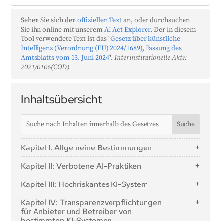
Sehen Sie sich den
offiziellen Text
an, oder durchsuchen
Sie ihn online mit unserem
AI Act Explorer
. Der in diesem
Tool verwendete Text ist das "
Gesetz über künstliche
Intelligenz (Verordnung (EU) 2024/1689), Fassung des
Amtsblatts vom 13. Juni 2024
".
Interinstitutionelle Akte:
2021/0106(COD)
Inhaltsübersicht
Kapitel I: Allgemeine Bestimmungen
Artikel 1: Gegenstand
Kapitel II: Verbotene AI-Praktiken
Artikel 2: Anwendungsbereich
Artikel 5: Verbotene AI-Praktiken
Kapitel III: Hochriskantes KI-System
Artikel 3: Begriffsbestimmungen
Abschnitt 1: Einstufung von KI-Systemen als
Artikel 4: KI-Kompetenz
Kapitel IV: Transparenzverpflichtungen
hochriskant
für Anbieter und Betreiber von
bestimmten KI-Systemen