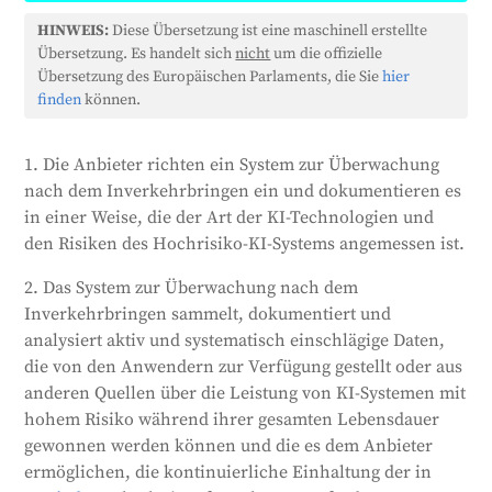
Das EU-KI-Gesetz verpflichtet die Anbieter von
HINWEIS:
Diese Übersetzung ist eine maschinell erstellte
risikoreichen KI-Systemen zur Einrichtung eines
Übersetzung. Es handelt sich
nicht
um die offizielle
Überwachungssystems nach dem Inverkehrbringen.
Übersetzung des Europäischen Parlaments, die Sie
hier
Dieses System sollte Daten über die Leistung dieser
finden
können.
KI-Systeme während ihrer gesamten Lebensdauer
sammeln und analysieren, um sicherzustellen, dass
1. Die Anbieter richten ein System zur Überwachung
sie weiterhin den Vorschriften entsprechen. Das
nach dem Inverkehrbringen ein und dokumentieren es
Überwachungssystem sollte sich auf einen Plan
in einer Weise, die der Art der KI-Technologien und
stützen, der Teil der technischen Dokumentation ist.
den Risiken des Hochrisiko-KI-Systems angemessen ist.
Die EU-Kommission wird eine Vorlage für diesen
Plan zur Verfügung stellen. Wenn bereits ein
2. Das System zur Überwachung nach dem
Überwachungssystem im Rahmen anderer
Inverkehrbringen sammelt, dokumentiert und
Rechtsvorschriften besteht, können die Anbieter die
analysiert aktiv und systematisch einschlägige Daten,
notwendigen Elemente aus dieser neuen
die von den Anwendern zur Verfügung gestellt oder aus
Anforderung integrieren, solange es das gleiche
anderen Quellen über die Leistung von KI-Systemen mit
Schutzniveau bietet.
hohem Risiko während ihrer gesamten Lebensdauer
gewonnen werden können und die es dem Anbieter
Generiert von
CLaiRK
, bearbeitet von uns.
ermöglichen, die kontinuierliche Einhaltung der in