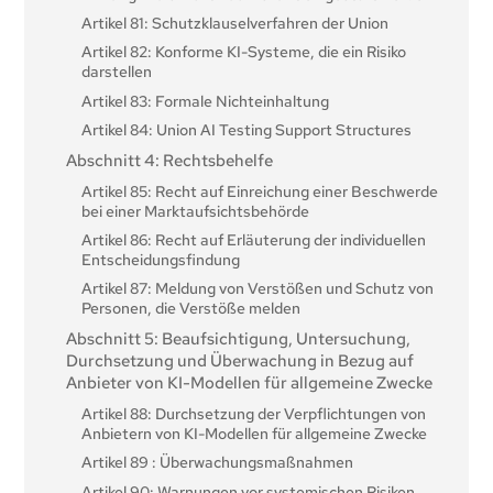
benannte Stellen
Artikel 81: Schutzklauselverfahren der Union
Artikel 28: Notifizierende Behörden
Artikel 82: Konforme KI-Systeme, die ein Risiko
Artikel 29: Antrag einer
darstellen
Konformitätsbewertungsstelle auf Notifizierung
Artikel 83: Formale Nichteinhaltung
Artikel 30: Notifizierungsverfahren
Artikel 84: Union AI Testing Support Structures
Artikel 31: Anforderungen an die benannten Stellen
Abschnitt 4: Rechtsbehelfe
Artikel 32: Vermutung der Konformität mit den
Artikel 85: Recht auf Einreichung einer Beschwerde
Anforderungen in Bezug auf benannte Stellen
bei einer Marktaufsichtsbehörde
Artikel 33: Zweigstellen der benannten Stellen und
Artikel 86: Recht auf Erläuterung der individuellen
Vergabe von Unteraufträgen
Entscheidungsfindung
Artikel 34: Operative Verpflichtungen der
Artikel 87: Meldung von Verstößen und Schutz von
benannten Stellen
Personen, die Verstöße melden
Artikel 35: Kennnummern und Verzeichnisse der
Abschnitt 5: Beaufsichtigung, Untersuchung,
benannten Stellen
Durchsetzung und Überwachung in Bezug auf
Artikel 36: Änderungen der Notifizierungen
Anbieter von KI-Modellen für allgemeine Zwecke
Artikel 37: Anfechtung der Zuständigkeit der
Artikel 88: Durchsetzung der Verpflichtungen von
benannten Stellen
Anbietern von KI-Modellen für allgemeine Zwecke
Artikel 38: Koordinierung der benannten Stellen
Artikel 89 : Überwachungsmaßnahmen
Artikel 39: Konformitätsbewertungsstellen von
Artikel 90: Warnungen vor systemischen Risiken