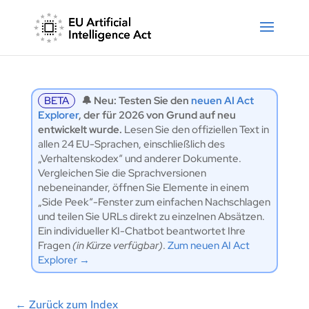
BETA
🔔 Neu: Testen Sie den
neuen AI Act
Explorer
, der für 2026 von Grund auf neu
entwickelt wurde.
Lesen Sie den offiziellen Text in
allen 24 EU-Sprachen, einschließlich des
„Verhaltenskodex“ und anderer Dokumente.
Vergleichen Sie die Sprachversionen
nebeneinander, öffnen Sie Elemente in einem
„Side Peek“-Fenster zum einfachen Nachschlagen
und teilen Sie URLs direkt zu einzelnen Absätzen.
Ein individueller KI-Chatbot beantwortet Ihre
Fragen
(in Kürze verfügbar)
.
Zum neuen AI Act
Explorer →
←
Zurück zum Index