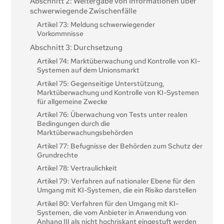
Abschnitt 2: Weitergabe von Informationen über
mit hohem Risiko
Marktteilnehmer
Behörden und des einheitlichen Ansprechpartners
Abschnitt 4: Verhaltenskodizes
schwerwiegende Zwischenfälle
Artikel 17: Qualitätsmanagementsystem
Artikel 56: Verhaltenskodizes
Artikel 73: Meldung schwerwiegender
Artikel 18: Führung der Dokumentation
Vorkommnisse
Artikel 19: Automatisch erzeugte Protokolle
Abschnitt 3: Durchsetzung
Artikel 20: Abhilfemaßnahmen und
Artikel 74: Marktüberwachung und Kontrolle von KI-
Informationspflicht
Systemen auf dem Unionsmarkt
Artikel 21: Zusammenarbeit mit den zuständigen
Artikel 75: Gegenseitige Unterstützung,
Behörden
Marktüberwachung und Kontrolle von KI-Systemen
Artikel 22: Bevollmächtigte Vertreter von Anbietern
für allgemeine Zwecke
von KI-Systemen mit hohem Risikopotenzial
Artikel 76: Überwachung von Tests unter realen
Artikel 23: Pflichten der Importeure
Bedingungen durch die
Marktüberwachungsbehörden
Artikel 24: Pflichten des Händlers
Artikel 77: Befugnisse der Behörden zum Schutz der
Artikel 25: Verantwortlichkeiten entlang der KI-
Grundrechte
Wertschöpfungskette
Artikel 78: Vertraulichkeit
Artikel 26: Pflichten der Betreiber von KI-Systemen
mit hohem Risiko
Artikel 79: Verfahren auf nationaler Ebene für den
Umgang mit KI-Systemen, die ein Risiko darstellen
Artikel 27: Grundrechtliche Folgenabschätzung für
hochriskante KI-Systeme
Artikel 80: Verfahren für den Umgang mit KI-
Systemen, die vom Anbieter in Anwendung von
Abschnitt 4: Notifizierende Behörden und
Anhang III als nicht hochriskant eingestuft werden