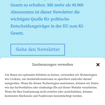
85
86
87
88
89
90
Bedingungen gemäß Artikel 60 vorzulegen sind
Gesetz zu erhalten. Mit mehr als 40.000
Anhang X: Gesetzgebungsakte der Union über IT-
91
92
93
94
95
96
Abonnenten ist dieser Newsletter die
Großsysteme im Bereich Freiheit, Sicherheit und
97
98
99
100
101
102
Recht
wichtigste Quelle für politische
Anhang XI: Technische Dokumentation gemäß Artikel
103
104
105
106
107
108
Entscheidungsträger in der EU zum KI-
53 Absatz 1 Buchstabe a) - Technische
109
110
111
112
113
114
Dokumentation für Anbieter von KI-Modellen für
Gesetz.
allgemeine Zwecke
115
116
117
118
119
120
Anhang XII: Transparenzinformationen gemäß Artikel
53 Absatz 1 Buchstabe b - Technische Dokumentation
121
122
123
124
125
126
Siehe den Newsletter
für Anbieter von AI-Modellen für allgemeine Zwecke
127
128
129
130
131
132
an nachgeschaltete Anbieter, die das Modell in ihr AI-
System integrieren
133
134
135
136
137
138
Zustimmungen verwalten
Anhang XIII: Kriterien für die Benennung von KI-
139
140
141
142
143
144
Modellen für allgemeine Zwecke mit systemischem
Risiko gemäß Artikel 51
Um Ihnen ein optimales Erlebnis zu bieten, verwenden wir Technologien
145
146
147
148
149
150
wie Cookies, um Geräteinformationen zu speichern und/oder darauf
zuzugreifen. Wenn Sie diesen Technologien zustimmen, können wir Daten
151
152
153
154
155
156
wie das Surfverhalten oder eindeutige IDs auf dieser Website verarbeiten.
157
158
159
160
161
162
Wenn Sie Ihre Zustimmung nicht erteilen oder zurückziehen, können
bestimmte Merkmale und Funktionen beeinträchtigt werden.
163
164
165
166
167
168