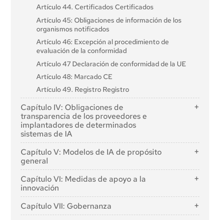
Artículo 44. Certificados Certificados
Artículo 45: Obligaciones de información de los
organismos notificados
Artículo 46: Excepción al procedimiento de
evaluación de la conformidad
Artículo 47 Declaración de conformidad de la UE
Artículo 48: Marcado CE
Artículo 49. Registro Registro
Capítulo IV: Obligaciones de
transparencia de los proveedores e
implantadores de determinados
sistemas de IA
Artículo 50: Obligaciones de transparencia para
Capítulo V: Modelos de IA de propósito
proveedores e implantadores de determinados
general
sistemas de IA
Sección 1: Normas de clasificación
Capítulo VI: Medidas de apoyo a la
innovación
Artículo 51: Clasificación de los modelos de IA de
propósito general como modelos de IA de propósito
Artículo 57: Espacios aislados de regulación de la IA
Capítulo VII: Gobernanza
general con riesgo sistémico
Artículo 58: Disposiciones detalladas y
Artículo 52: Procedimiento