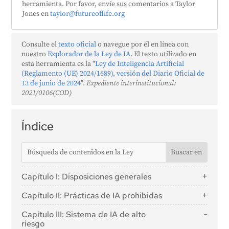
herramienta. Por favor, envíe sus comentarios a Taylor
Jones en
taylor@futureoflife.org
Consulte el
texto oficial
o navegue por él en línea con
nuestro
Explorador de la Ley de IA
. El texto utilizado en
esta herramienta es la "
Ley de Inteligencia Artificial
(Reglamento (UE) 2024/1689), versión del Diario Oficial de
13 de junio de 2024
".
Expediente interinstitucional:
2021/0106(COD)
Índice
Capítulo I: Disposiciones generales
Artículo 1: Objeto
Capítulo II: Prácticas de IA prohibidas
Artículo 2: Ámbito de aplicación
Artículo 5: Prácticas de IA prohibidas
Capítulo III: Sistema de IA de alto
Artículo 3: Definiciones
riesgo