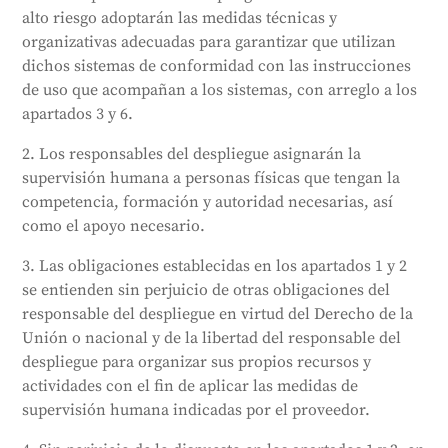
y supervisar el funcionamiento del sistema. Si se
alto riesgo adoptarán las medidas técnicas y
detecta un riesgo, debe informarse inmediatamente
organizativas adecuadas para garantizar que utilizan
al proveedor y a las autoridades competentes.
dichos sistemas de conformidad con las instrucciones
Además, deben conservar los registros generados
de uso que acompañan a los sistemas, con arreglo a los
por el sistema de IA durante al menos seis meses.
apartados 3 y 6.
Antes de utilizar un sistema de IA de alto riesgo, debe
informarse a los trabajadores. Si el sistema no está
2. Los responsables del despliegue asignarán la
registrado en la base de datos de la UE, no debe
supervisión humana a personas físicas que tengan la
utilizarse. Los responsables de los despliegues
competencia, formación y autoridad necesarias, así
también deben cumplir las evaluaciones de
como el apoyo necesario.
protección de datos y cooperar con las autoridades
pertinentes.
3. Las obligaciones establecidas en los apartados 1 y 2
se entienden sin perjuicio de otras obligaciones del
Generado por
CLaiRK
, editado por nosotros.
responsable del despliegue en virtud del Derecho de la
Unión o nacional y de la libertad del responsable del
despliegue para organizar sus propios recursos y
actividades con el fin de aplicar las medidas de
supervisión humana indicadas por el proveedor.