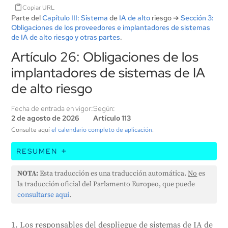
Copiar URL
Parte del
Capítulo III: Sistema
de
IA de alto
riesgo ➔
Sección 3:
Obligaciones de los proveedores e implantadores de sistemas
de IA de alto riesgo y otras partes
.
Artículo 26: Obligaciones de los
implantadores de sistemas de IA
de alto riesgo
Fecha de entrada en vigor:
Según:
2 de agosto de 2026
Artículo 113
Consulte aquí
el calendario completo de aplicación
.
RESUMEN
Este artículo describe las responsabilidades de
NOTA:
Esta traducción es una traducción automática.
No
es
quienes despliegan sistemas de IA de alto riesgo.
la traducción oficial del Parlamento Europeo, que puede
Entre ellas se incluyen utilizar los sistemas según las
consultarse aquí
.
instrucciones, asignar supervisión humana,
garantizar que los datos de entrada sean pertinentes
1. Los responsables del despliegue de sistemas de IA de