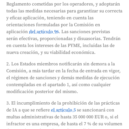
Reglamento cometidas por los operadores, y adoptarán
infracciones pueden dar lugar a multas de hasta 15
todas las medidas necesarias para garantizar su correcta
millones de euros o el 3% del volumen de negocios
y eficaz aplicación, teniendo en cuenta las
anual de una empresa. Facilitar información
orientaciones formuladas por la Comisión en
incorrecta o engañosa puede dar lugar a multas de
aplicación
del artículo 96
. Las sanciones previstas
hasta 7,5 millones de euros o el 1% del volumen de
serán efectivas, proporcionadas y disuasorias. Tendrán
negocios anual de una empresa. Las PYME recibirán
en cuenta los intereses de las PYME, incluidas las de
multas más bajas. La gravedad de la multa dependerá
nueva creación, y su viabilidad económica.
de varios factores, como la naturaleza de la
infracción, el tamaño de la empresa y cualquier
2. Los Estados miembros notificarán sin demora a la
infracción anterior. Los Estados miembros deben
Comisión, a más tardar en la fecha de entrada en vigor,
informar anualmente a la Comisión de las multas
el régimen de sanciones y demás medidas de ejecución
que han impuesto.
contempladas en el apartado 1, así como cualquier
Generado por
CLaiRK
, editado por nosotros.
modificación posterior del mismo.
3. El incumplimiento de la prohibición de las prácticas
de IA a que se refiere
el artículo 5
se sancionará con
multas administrativas de hasta 35 000 000 EUR o, si el
infractor es una empresa, de hasta el 7 % de su volumen