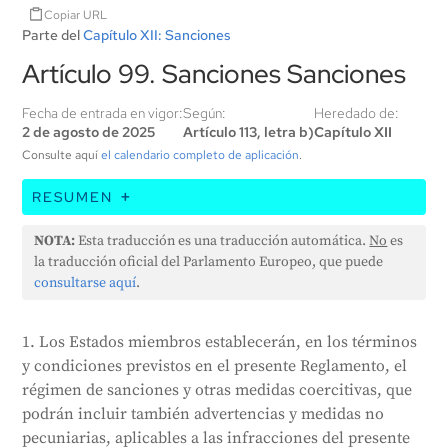
Copiar URL
Parte del
Capítulo XII: Sanciones
Artículo 99. Sanciones Sanciones
Fecha de entrada en vigor:
Según:
Heredado de:
2 de agosto de 2025
Artículo 113, letra b)
Capítulo XII
Consulte aquí
el calendario completo de aplicación
.
RESUMEN
Este artículo establece que los países miembros
NOTA:
Esta traducción es una traducción automática.
No
es
deben establecer normas para las sanciones y
la traducción oficial del Parlamento Europeo, que puede
medidas de ejecución por infracciones de la Ley.
consultarse aquí
.
Estas sanciones deben ser efectivas, proporcionadas
y disuasorias, y tener en cuenta los intereses de las
1. Los Estados miembros establecerán, en los términos
pequeñas y medianas empresas (PYME) y de las
y condiciones previstos en el presente Reglamento, el
empresas de nueva creación. El incumplimiento de
régimen de sanciones y otras medidas coercitivas, que
determinadas prácticas de IA puede dar lugar a
podrán incluir también advertencias y medidas no
multas de hasta 35 millones de euros o el 7% del
pecuniarias, aplicables a las infracciones del presente
volumen de negocios anual de una empresa. Otras