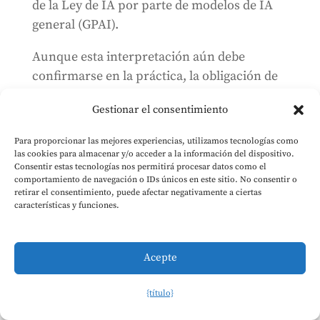
de la Ley de IA por parte de modelos de IA
general (GPAI).
Aunque esta interpretación aún debe
confirmarse en la práctica, la obligación de
las MSA de tener en cuenta la denuncia a
Gestionar el consentimiento
efectos del desempeño de sus funciones —lo
que incluye su facultad de solicitar a la
Para proporcionar las mejores experiencias, utilizamos tecnologías como
Comisión que ejerza sus competencias de
las cookies para almacenar y/o acceder a la información del dispositivo.
Consentir estas tecnologías nos permitirá procesar datos como el
supervisión y ejecución en virtud de los
comportamiento de navegación o IDs únicos en este sitio. No consentir o
artículos
91 a 93—
podría convertir esta
retirar el consentimiento, puede afectar negativamente a ciertas
características y funciones.
combinación en una herramienta eficaz
para que los particulares garanticen la
aplicación de la Ley de IA frente a los
Acepte
proveedores de modelos de IA generativa.
{título}
Proveedores de servicios de