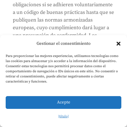
obligaciones si se adhieren voluntariamente
a un código de buenas prácticas hasta que se
publiquen las normas armonizadas
europeas, cuyo cumplimiento dará lugar a
una presunción de conformidad. Los
proveedores que no se adhieran a códigos de
Gestionar el consentimiento
prácticas deberán demostrar
medios
Para proporcionar las mejores experiencias, utilizamos tecnologías como
alternativos adecuados de
cumplimiento
las cookies para almacenar y/o acceder a la información del dispositivo.
para su aprobación por la Comisión.
Consentir estas tecnologías nos permitirá procesar datos como el
comportamiento de navegación o IDs únicos en este sitio. No consentir o
retirar el consentimiento, puede afectar negativamente a ciertas
Códigos de buenas prácticas
características y funciones.
Tendrá en cuenta los planteamientos
internacionales.
Acepte
Abarcará, aunque sin limitarse
necesariamente a ellas, las obligaciones
{título}
antes mencionadas, en particular la