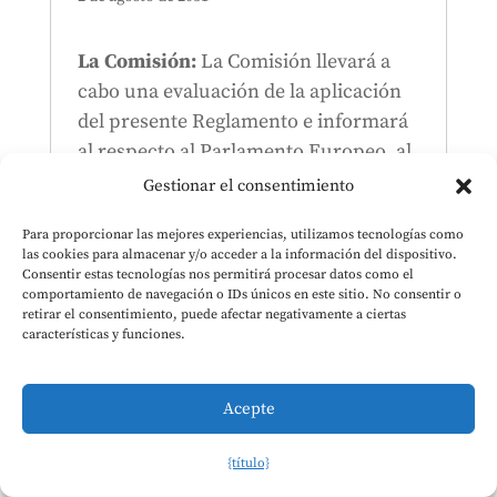
La Comisión:
La Comisión llevará a
cabo una evaluación de la aplicación
del presente Reglamento e informará
al respecto al Parlamento Europeo, al
Consejo y al Comité Económico y
Gestionar el consentimiento
Social Europeo.
Para proporcionar las mejores experiencias, utilizamos tecnologías como
las cookies para almacenar y/o acceder a la información del dispositivo.
Consentir estas tecnologías nos permitirá procesar datos como el
Contenido relacionado con la Ley de IA
comportamiento de navegación o IDs únicos en este sitio. No consentir o
Artículo 112, apartado 13
retirar el consentimiento, puede afectar negativamente a ciertas
características y funciones.
Acepte
Este calendario se actualizará con las nuevas
fechas clave que anuncien los organismos
{título}
oficiales de la Unión Europea. Por favor,