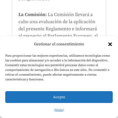
La Comisión:
La Comisión llevará a
cabo una evaluación de la aplicación
del presente Reglamento e informará
al respecto al Parlamento Europeo, al
Consejo y al Comité Económico y
Gestionar el consentimiento
Social Europeo.
Para proporcionar las mejores experiencias, utilizamos tecnologías como
las cookies para almacenar y/o acceder a la información del dispositivo.
Consentir estas tecnologías nos permitirá procesar datos como el
Contenido relacionado con la Ley de IA
comportamiento de navegación o IDs únicos en este sitio. No consentir o
Artículo 112, apartado 13
retirar el consentimiento, puede afectar negativamente a ciertas
características y funciones.
Acepte
Este calendario se actualizará con las nuevas
fechas clave que anuncien los organismos
{título}
oficiales de la Unión Europea. Por favor,