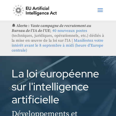
🔔 Alerte :
Vaste campagne de recrutement au
Bureau de l'IA de l'UE
;
40 nouveaux postes
(techniques, juridiques, opérationnels, etc.) dédiés à
la mise en œuvre de la loi sur l'IA |
Manifestez votre
intérêt avant le 8 septembre à midi (heure d'Europe
centrale)
La loi européenne
sur l'intelligence
artificielle
Développements et