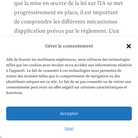
que la mise en œuvre de la loi sur l'IA se met
progressivement en place, il est important
de comprendre les différents mécanismes
d'application prévus par le règlement. L'un
des plus importants est le code de pratique
Gérer le consentement
de l'IA à usage général, qui a été...
Afin de fournir les meilleures expériences, nous utilisons des technologies
telles que les cookies pour stocker et/ou accéder aux informations relatives
Pourquoi travailler à l'Office AI de
à l'appareil. Le fait de consentir à ces technologies nous permettra de
traiter des données telles que le comportement de navigation ou des
l'UE ?
identifiants uniques sur ce site. Le fait de ne pas consentir ou de retirer son
consentement peut avoir un effet négatif sur certaines caractéristiques et
7 juin 2024
fonctions.
Ce n'est probablement pas pour tout le
monde, mais il y a beaucoup d'excellentes
Accepter
raisons de l'envisager, notamment la
{titre}
possibilité d'avoir un impact sur la