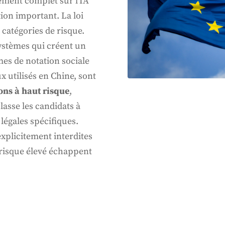
glement complet sur l'IA
ion important. La loi
s catégories de risque.
systèmes qui créent un
èmes de notation sociale
 utilisés en Chine, sont
ons à haut risque
,
asse les candidats à
légales spécifiques.
explicitement interdites
risque élevé échappent