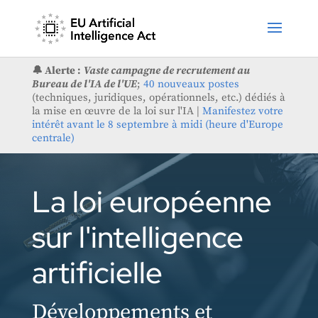
🔔 Alerte :
Vaste campagne de recrutement au
Bureau de l'IA de l'UE
;
40 nouveaux postes
(techniques, juridiques, opérationnels, etc.) dédiés à
la mise en œuvre de la loi sur l'IA |
Manifestez votre
intérêt avant le 8 septembre à midi (heure d'Europe
centrale)
La loi européenne
sur l'intelligence
artificielle
Développements et