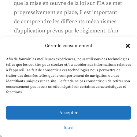
que la mise en œuvre de la loi sur l'IA se met
progressivement en place, il est important
de comprendre les différents mécanismes
d'application prévus par le règlement. L'un
des plus importants est le code de pratique
Gérer le consentement
de l'IA à usage général, qui a été...
Afin de fournir les meilleures expériences, nous utilisons des technologies
telles que les cookies pour stocker et/ou accéder aux informations relatives
Pourquoi travailler à l'Office AI de
à l'appareil. Le fait de consentir à ces technologies nous permettra de
traiter des données telles que le comportement de navigation ou des
l'UE ?
identifiants uniques sur ce site. Le fait de ne pas consentir ou de retirer son
consentement peut avoir un effet négatif sur certaines caractéristiques et
7 juin 2024
fonctions.
Ce n'est probablement pas pour tout le
monde, mais il y a beaucoup d'excellentes
Accepter
raisons de l'envisager, notamment la
{titre}
possibilité d'avoir un impact sur la