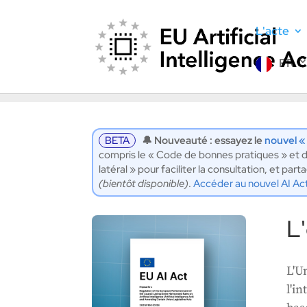
L'acte
FR
🔔 Alerte :
Vaste campagne de recrutement au B
œuvre de la loi sur l'IA |
Manifestez votre inté
BETA
🔔 Nouveauté : essayez le
nouvel «
compris le « Code de bonnes pratiques » et d
latéral » pour faciliter la consultation, et p
(bientôt disponible)
.
Accéder au nouvel AI Ac
L'
L'U
l'in