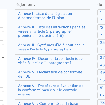
règlement.
doi
1
Annexe I : Liste de la législation
d'harmonisation de l'Union
7
Annexe II : Liste des infractions pénales
13
visées à l'article 5, paragraphe 1,
19
premier alinéa, point h) iii)
25
e
Annexe III : Systèmes d'IA à haut risque
visés à l'article 6, paragraphe 2
31
37
Annexe IV : Documentation technique
visée à l'article 11, paragraphe 1
43
Annexe V : Déclaration de conformité
49
de l'UE
55
e
Annexe VI : Procédure d'évaluation de
61
la conformité basée sur le contrôle
interne
67
73
en
Annexe VII : Conformité sur la base