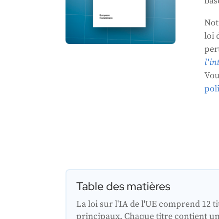
base
Not
loi
per
l'in
Vou
pol
Table des matières
La loi sur l'IA de l'UE comprend 12 ti
principaux. Chaque titre contient u