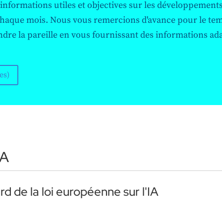
 informations utiles et objectives sur les développements l
 la
s chaque mois. Nous vous remercions d'avance pour le tem
dre la pareille en vous fournissant des informations ada
nt
es)
 à
é
IA
des
IA
de
rd de la loi européenne sur l'IA