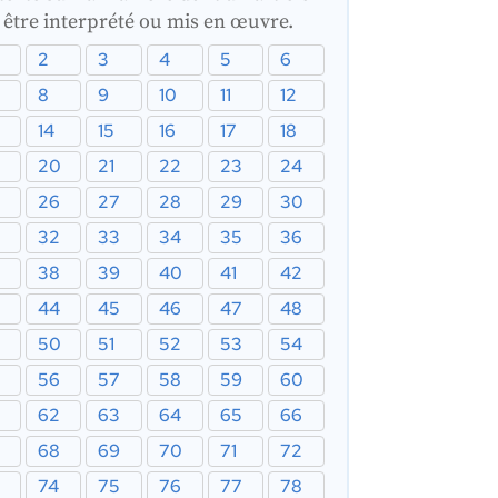
t être interprété ou mis en œuvre.
2
3
4
5
6
8
9
10
11
12
14
15
16
17
18
20
21
22
23
24
26
27
28
29
30
32
33
34
35
36
38
39
40
41
42
44
45
46
47
48
50
51
52
53
54
56
57
58
59
60
62
63
64
65
66
68
69
70
71
72
74
75
76
77
78