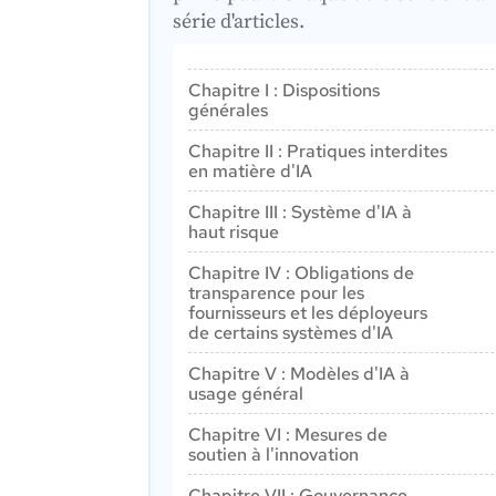
série d'articles.
Chapitre I : Dispositions
générales
Article 1 : Objet
Chapitre II : Pratiques interdites
Article 2 : Champ d'application
en matière d'IA
Article 3 : Définitions
Article 5 : Pratiques interdites en matièr
Chapitre III : Système d'IA à
d'IA
Article 4 : Maîtrise de l'IA
haut risque
Section 1 : Classification des systèmes
Chapitre IV : Obligations de
d'IA comme étant à haut risque
transparence pour les
fournisseurs et les déployeurs
Article 6 : Règles de classification des
de certains systèmes d'IA
systèmes d'IA à haut risque
Article 50 : Obligations de transparence
Article 7 : modifications de l'annexe III
Chapitre V : Modèles d'IA à
pour les fournisseurs et les déployeurs d
usage général
Section 2 : Exigences relatives aux
certains systèmes d'IA
systèmes d'IA à haut risque
Section 1 : Règles de classification
Chapitre VI : Mesures de
Article 8 : Respect des exigences
soutien à l'innovation
Article 51 : Classification des modèles
d'IA à usage général en modèles d'IA à
Article 9 : Système de gestion des
Article 57 : Bacs à sable réglementaires 
Chapitre VII : Gouvernance
usage général présentant un risque