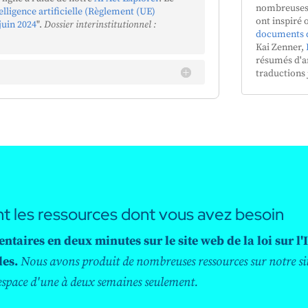
nombreuses 
telligence artificielle (Règlement (UE)
'un
ont inspiré 
 juin 2024
".
Dossier interinstitutionnel :
té
documents de
Kai Zenner,
résumés d'ar
traductions 
e
s
du
s
s
t
nt les ressources dont vous avez besoin
s
ires en deux minutes sur le site web de la loi sur l'I
les.
Nous avons produit de nombreuses ressources sur notre si
'espace d'une à deux semaines seulement.
des
es