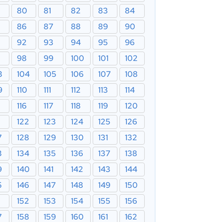
80
81
82
83
84
86
87
88
89
90
92
93
94
95
96
98
99
100
101
102
3
104
105
106
107
108
9
110
111
112
113
114
116
117
118
119
120
122
123
124
125
126
7
128
129
130
131
132
3
134
135
136
137
138
9
140
141
142
143
144
5
146
147
148
149
150
152
153
154
155
156
7
158
159
160
161
162