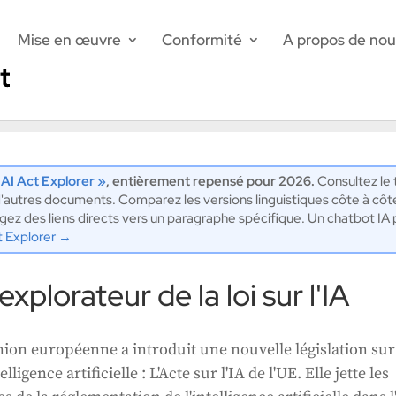
Mise en œuvre
Conformité
A propos de nou
ureau de l'IA de l'UE
;
40 nouveaux postes
(techniques, juridiques
rêt avant le 8 septembre à midi (heure d'Europe centrale)
 AI Act Explorer »
, entièrement repensé pour 2026.
Consultez le t
'autres documents. Comparez les versions linguistiques côte à côt
artagez des liens directs vers un paragraphe spécifique. Un chatbot 
t Explorer →
explorateur de la loi sur l'IA
nion européenne a introduit une nouvelle législation sur
telligence artificielle : L'Acte sur l'IA de l'UE. Elle jette les