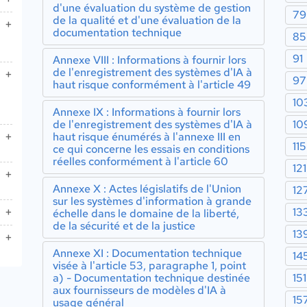
d'une évaluation du système de gestion
79
es
de la qualité et d'une évaluation de la
documentation technique
85
rs
91
Annexe VIII : Informations à fournir lors
es
de l'enregistrement des systèmes d'IA à
97
rs
haut risque conformément à l'article 49
n
10
blic
Annexe IX : Informations à fournir lors
es
de l'enregistrement des systèmes d'IA à
10
ur
haut risque énumérés à l'annexe III en
115
ut
ce qui concerne les essais en conditions
rs
réelles conformément à l'article 60
rts
rs
rs
121
s
Annexe X : Actes législatifs de l'Union
é
12
à
sur les systèmes d'information à grande
rs
13
s
échelle dans le domaine de la liberté,
r
de la sécurité et de la justice
13
Annexe XI : Documentation technique
14
s
visée à l'article 53, paragraphe 1, point
e
 y
a) - Documentation technique destinée
151
aux fournisseurs de modèles d'IA à
rs
15
usage général