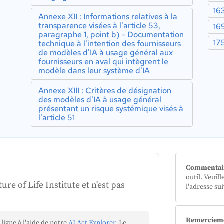
16
Annexe XII : Informations relatives à la
transparence visées à l'article 53,
16
paragraphe 1, point b) - Documentation
17
technique à l'intention des fournisseurs
de modèles d'IA à usage général aux
fournisseurs en aval qui intègrent le
es
modèle dans leur système d'IA
Annexe XIII : Critères de désignation
rs
des modèles d'IA à usage général
présentant un risque systémique visés à
rs
l'article 51
ng
al
 de
ant
es
es
Commentai
IA
ur
outil. Veuil
 à
ure of Life Institute et n'est pas
l'adresse su
]
t
e
ion
Remerciem
ligne à l'aide de notre
AI Act Explorer
. Le