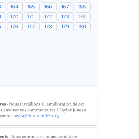
3
164
165
166
167
168
9
170
171
172
173
174
5
176
177
178
179
180
res
- Nous travaillons à l'amélioration de cet
lez envoyer vos commentaires à Taylor Jones à
ivante
: taylor@futureoflife.org
ents
- Nous sommes reconnaissants à de