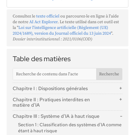
Consultez le
texte officiel
ou parcourez-le en ligne à l'aide
de notre
AI Act Explorer
. Le texte utilisé dans cet outil est
la "
Loi sur l'intelligence artificielle (Règlement (UE)
2024/1689), version du Journal officiel du 13 juin 2024
".
Dossier interinstitutionnel : 2021/0106(COD)
Table des matières
Chapitre I : Dispositions générales
Article 1 : Objet
Chapitre II : Pratiques interdites en
Article 2 : Champ d'application
matière d'IA
Article 3 : Définitions
Article 5 : Pratiques interdites en matière d'IA
Chapitre III : Système d'IA à haut risque
Article 4 : Maîtrise de l'IA
Section 1 : Classification des systèmes d'IA comme
étant à haut risque