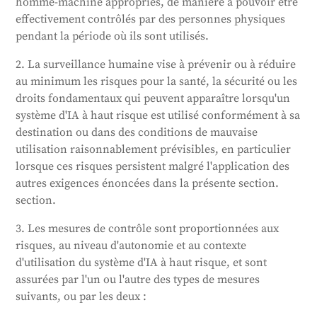
homme-machine appropriés, de manière à pouvoir être
surveillance doivent correspondre aux risques et au
effectivement contrôlés par des personnes physiques
contexte d'utilisation du système d'IA. Ces mesures
pendant la période où ils sont utilisés.
peuvent être intégrées au système par le fournisseur
ou mises en œuvre par l'utilisateur. Le système d'IA
2. La surveillance humaine vise à prévenir ou à réduire
doit être fourni de manière à permettre au
au minimum les risques pour la santé, la sécurité ou les
superviseur de comprendre ses capacités et ses
droits fondamentaux qui peuvent apparaître lorsqu'un
limites, de détecter et de résoudre les problèmes,
système d'IA à haut risque est utilisé conformément à sa
d'éviter une dépendance excessive à l'égard du
destination ou dans des conditions de mauvaise
système, d'interpréter ses résultats, de décider de ne
utilisation raisonnablement prévisibles, en particulier
pas l'utiliser ou d'en interrompre le fonctionnement.
lorsque ces risques persistent malgré l'application des
Pour certains systèmes d'IA à haut risque, toute
autres exigences énoncées dans la présente section.
action ou décision fondée sur l'identification du
section.
système doit être vérifiée par au moins deux
personnes compétentes.
3. Les mesures de contrôle sont proportionnées aux
risques, au niveau d'autonomie et au contexte
Généré par
CLaiRK
, édité par nous.
d'utilisation du système d'IA à haut risque, et sont
assurées par l'un ou l'autre des types de mesures
suivants, ou par les deux :