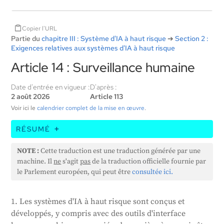
Copier l'URL
Partie du
chapitre III : Système d'IA à haut risque
➔
Section 2 :
Exigences relatives aux systèmes d'IA à haut risque
Article 14 : Surveillance humaine
Date d'entrée en vigueur :
D'après :
2 août 2026
Article 113
Voir ici le
calendrier complet de la mise en œuvre
.
RÉSUMÉ
Cet article indique que les systèmes d'IA à haut
NOTE :
Cette traduction est une traduction générée par une
risque doivent être conçus de manière à permettre
machine. Il
ne
s'agit
pas
de la traduction officielle fournie par
aux humains de les superviser efficacement.
le Parlement européen, qui peut être
consultée ici.
L'objectif de la surveillance humaine est de prévenir
ou de minimiser les risques pour la santé, la sécurité
1. Les systèmes d'IA à haut risque sont conçus et
ou les droits fondamentaux qui peuvent découler de
développés, y compris avec des outils d'interface
l'utilisation de ces systèmes. Les mesures de