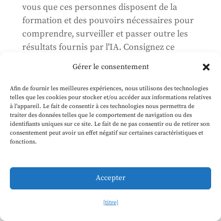
vous que ces personnes disposent de la
formation et des pouvoirs nécessaires pour
comprendre, surveiller et passer outre les
résultats fournis par l'IA. Consignez ce
processus par écrit.
Gérer le consentement
5. Rédigez
les notifications, les mentions
Afin de fournir les meilleures expériences, nous utilisons des technologies
obligatoires et les cadres explicatifs dont
telles que les cookies pour stocker et/ou accéder aux informations relatives
à l'appareil. Le fait de consentir à ces technologies nous permettra de
vous aurez besoin pour informer les
traiter des données telles que le comportement de navigation ou des
candidats et les employés sur l'utilisation de
identifiants uniques sur ce site. Le fait de ne pas consentir ou de retirer son
consentement peut avoir un effet négatif sur certaines caractéristiques et
l'IA. Sur un marché du travail où
fonctions.
l'expérience candidat détermine le volume
de placements, faire preuve de clarté et de
transparence quant à votre utilisation de la
Accepter
technologie constitue un atout
concurrentiel, et non un fardeau.
{titre}