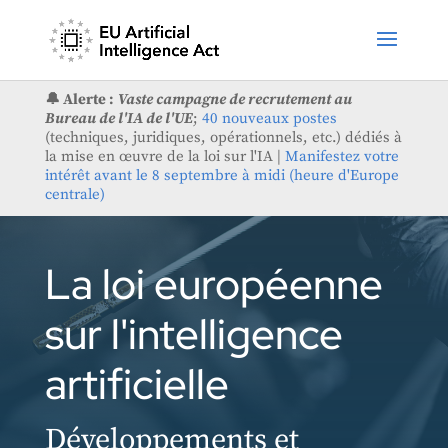
🔔 Alerte :
Vaste campagne de recrutement au
Bureau de l'IA de l'UE
;
40 nouveaux postes
(techniques, juridiques, opérationnels, etc.) dédiés à
la mise en œuvre de la loi sur l'IA |
Manifestez votre
intérêt avant le 8 septembre à midi (heure d'Europe
centrale)
La loi européenne
sur l'intelligence
artificielle
Développements et