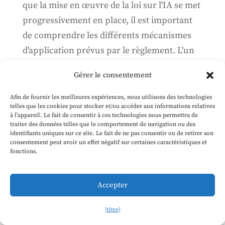
que la mise en œuvre de la loi sur l'IA se met
progressivement en place, il est important
de comprendre les différents mécanismes
d'application prévus par le règlement. L'un
des plus importants est le code de pratique
Gérer le consentement
de l'IA à usage général, qui a été...
Afin de fournir les meilleures expériences, nous utilisons des technologies
telles que les cookies pour stocker et/ou accéder aux informations relatives
Pourquoi travailler à l'Office AI de
à l'appareil. Le fait de consentir à ces technologies nous permettra de
traiter des données telles que le comportement de navigation ou des
l'UE ?
identifiants uniques sur ce site. Le fait de ne pas consentir ou de retirer son
consentement peut avoir un effet négatif sur certaines caractéristiques et
7 juin 2024
fonctions.
Ce n'est probablement pas pour tout le
monde, mais il y a beaucoup d'excellentes
Accepter
raisons de l'envisager, notamment la
{titre}
possibilité d'avoir un impact sur la