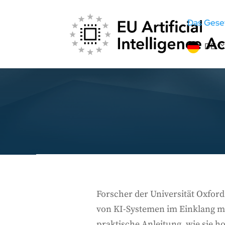
Das Gese
DE
Forscher der Universität Oxfor
von KI-Systemen im Einklang mi
praktische Anleitung, wie sie 