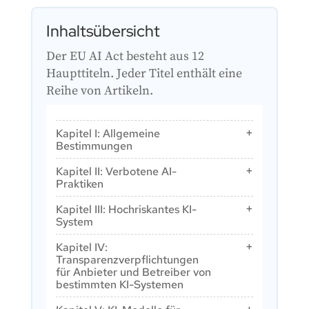
Inhaltsübersicht
Der EU AI Act besteht aus 12
Haupttiteln. Jeder Titel enthält eine
Reihe von Artikeln.
Kapitel I: Allgemeine
Bestimmungen
Artikel 1: Gegenstand
Kapitel II: Verbotene AI-
Artikel 2: Anwendungsbereich
Praktiken
Artikel 3: Begriffsbestimmungen
Artikel 5: Verbotene AI-Praktiken
Kapitel III: Hochriskantes KI-
Artikel 4: KI-Kompetenz
System
Abschnitt 1: Einstufung von KI-
Kapitel IV:
Systemen als hochriskant
Transparenzverpflichtungen
für Anbieter und Betreiber von
Artikel 6: Klassifizierungsregeln für KI-
bestimmten KI-Systemen
Systeme mit hohem Risiko
Artikel 50: Transparenzverpflichtungen
Artikel 7: Änderungen des Anhangs III