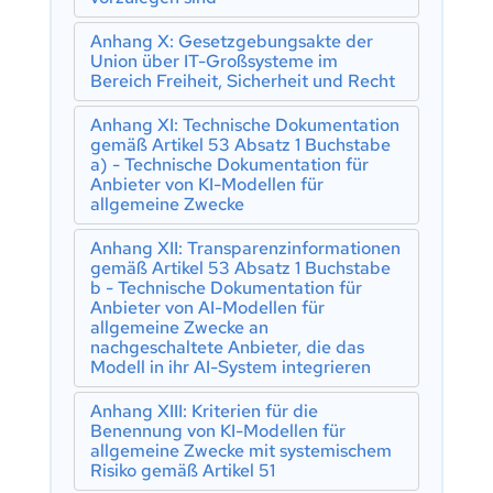
Abschnitt 5: Beaufsichtigung,
Artikel 35: Kennnummern und
Verzeichnisse der benannten Stellen
Untersuchung, Durchsetzung und
Anhang X: Gesetzgebungsakte der
Überwachung in Bezug auf Anbieter
Artikel 36: Änderungen der
Union über IT-Großsysteme im
von KI-Modellen für allgemeine
Notifizierungen
Bereich Freiheit, Sicherheit und Recht
Zwecke
Artikel 37: Anfechtung der
Anhang XI: Technische Dokumentation
Zuständigkeit der benannten Stellen
Artikel 88: Durchsetzung der
gemäß Artikel 53 Absatz 1 Buchstabe
Verpflichtungen von Anbietern von KI-
Artikel 38: Koordinierung der benannten
a) - Technische Dokumentation für
Modellen für allgemeine Zwecke
Stellen
Anbieter von KI-Modellen für
Artikel 89 : Überwachungsmaßnahmen
allgemeine Zwecke
Artikel 39:
Konformitätsbewertungsstellen von
Artikel 90: Warnungen vor
Drittländern
systemischen Risiken durch das
Anhang XII: Transparenzinformationen
Wissenschaftliche Gremium
gemäß Artikel 53 Absatz 1 Buchstabe
Abschnitt 5: Normen,
b - Technische Dokumentation für
Artikel 91: Befugnis zur Anforderung
Konformitätsbewertung,
Anbieter von AI-Modellen für
von Unterlagen und Informationen
Bescheinigungen, Registrierung
allgemeine Zwecke an
Artikel 92: Befugnis zur Durchführung
nachgeschaltete Anbieter, die das
Artikel 40: Harmonisierte Normen und
von Evaluierungen
Modell in ihr AI-System integrieren
Normungsdokumente
Artikel 93: Befugnis, Maßnahmen zu
Artikel 41: Gemeinsame Spezifikationen
Anhang XIII: Kriterien für die
beantragen
Artikel 42: Vermutung der Konformität
Benennung von KI-Modellen für
Artikel 94: Verfahrensrechte der
mit bestimmten Anforderungen
allgemeine Zwecke mit systemischem
Wirtschaftsbeteiligten des AI-Modells
Risiko gemäß Artikel 51
Artikel 43: Konformitätsbewertung
für allgemeine Zwecke