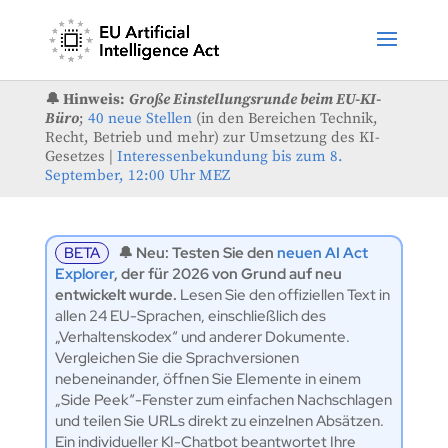
🔔 Hinweis:
Große Einstellungsrunde beim EU-KI-
Büro
;
40 neue Stellen
(in den Bereichen Technik,
Recht, Betrieb und mehr) zur Umsetzung des KI-
Gesetzes |
Interessenbekundung bis zum 8.
September, 12:00 Uhr MEZ
BETA
🔔 Neu: Testen Sie den
neuen AI Act
Explorer
, der für 2026 von Grund auf neu
entwickelt wurde.
Lesen Sie den offiziellen Text in
allen 24 EU-Sprachen, einschließlich des
„Verhaltenskodex“ und anderer Dokumente.
Vergleichen Sie die Sprachversionen
nebeneinander, öffnen Sie Elemente in einem
„Side Peek“-Fenster zum einfachen Nachschlagen
und teilen Sie URLs direkt zu einzelnen Absätzen.
Ein individueller KI-Chatbot beantwortet Ihre