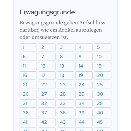
Artikel 44: Bescheinigungen
Erwägungsgründe
Artikel 45: Informationsverpflichtungen
der benannten Stellen
Erwägungsgründe geben Aufschluss
Artikel 46: Ausnahmen vom
Konformitätsbewertungsverfahren
darüber, wie ein Artikel auszulegen
oder umzusetzen ist.
Artikel 47: EU-Konformitätserklärung
Artikel 48: CE-Kennzeichnung
1
2
3
4
5
Artikel 49: Registrierung
6
7
8
9
10
11
12
13
14
15
16
17
18
19
20
21
22
23
24
25
26
27
28
29
30
31
32
33
34
35
36
37
38
39
40
41
42
43
44
45