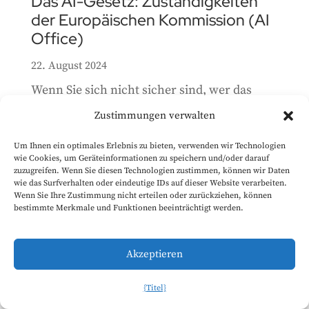
Das AI-Gesetz: Zuständigkeiten
der Europäischen Kommission (AI
Office)
22. August 2024
Wenn Sie sich nicht sicher sind, wer das
neue digitale Recht um- und durchsetzt und
Zustimmungen verwalten
wie die konkreten Zeitrahmen aussehen,
Um Ihnen ein optimales Erlebnis zu bieten, verwenden wir Technologien
könnten Sie diesen Beitrag - und unseren
wie Cookies, um Geräteinformationen zu speichern und/oder darauf
Beitrag über die Zuständigkeiten der EU-
zuzugreifen. Wenn Sie diesen Technologien zustimmen, können wir Daten
wie das Surfverhalten oder eindeutige IDs auf dieser Website verarbeiten.
Mitgliedstaaten - sehr hilfreich finden. Die
Wenn Sie Ihre Zustimmung nicht erteilen oder zurückziehen, können
bestimmte Merkmale und Funktionen beeinträchtigt werden.
folgenden Tabellen enthalten eine
umfassende Liste aller...
Akzeptieren
Das AI-Gesetz: Die
{Titel}
Zuständigkeiten der EU-