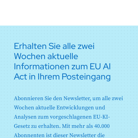
13
14
15
16
17
18
Abschnitt 4: Rechtsbehelfe
Anhang II: Liste der in Artikel 5 Absatz 1 Unterabsatz 1
Artikel 32: Vermutung der Konformität mit den
Buchstabe h Ziffer iii genannten Straftaten
Artikel 85: Recht auf Einreichung einer Beschwerde
Anforderungen in Bezug auf benannte Stellen
19
20
21
22
23
24
bei einer Marktaufsichtsbehörde
Anhang III: In Artikel 6 Absatz 2 genannte AI-Systeme
Artikel 33: Zweigstellen der benannten Stellen und
25
26
27
28
29
30
mit hohem Risiko
Artikel 86: Recht auf Erläuterung der individuellen
Vergabe von Unteraufträgen
Entscheidungsfindung
Anhang IV: Technische Unterlagen gemäß Artikel 11
31
32
33
34
35
36
Artikel 34: Operative Verpflichtungen der
Absatz 1
Artikel 87: Meldung von Verstößen und Schutz von
benannten Stellen
37
38
39
40
41
42
Erhalten Sie alle zwei
Personen, die Verstöße melden
Anhang V: EU-Konformitätserklärung
Artikel 35: Kennnummern und Verzeichnisse der
43
44
45
46
47
48
Wochen aktuelle
Abschnitt 5: Beaufsichtigung, Untersuchung,
benannten Stellen
Anhang VI: Konformitätsbewertungsverfahren auf der
Grundlage der internen Kontrolle
Durchsetzung und Überwachung in Bezug auf
Artikel 36: Änderungen der Notifizierungen
49
50
51
52
53
54
Informationen zum EU AI
Anbieter von KI-Modellen für allgemeine Zwecke
Anhang VII: Konformität auf der Grundlage einer
Artikel 37: Anfechtung der Zuständigkeit der
55
56
57
58
59
60
Bewertung des Qualitätsmanagementsystems und
Act in Ihrem Posteingang
Artikel 88: Durchsetzung der Verpflichtungen von
benannten Stellen
einer Bewertung der technischen Dokumentation
Anbietern von KI-Modellen für allgemeine Zwecke
61
62
63
64
65
66
Artikel 38: Koordinierung der benannten Stellen
Anhang VIII: Informationen, die bei der Registrierung
Artikel 89 : Überwachungsmaßnahmen
Artikel 39: Konformitätsbewertungsstellen von
67
68
69
70
71
72
von AI-Systemen mit hohem Risiko gemäß Artikel 49
Artikel 90: Warnungen vor systemischen Risiken
Drittländern
Abonnieren Sie den Newsletter, um alle zwei
vorzulegen sind
durch das Wissenschaftliche Gremium
73
74
75
76
77
78
Abschnitt 5: Normen, Konformitätsbewertung,
Anhang IX: Informationen, die bei der Registrierung
Wochen aktuelle Entwicklungen und
Artikel 91: Befugnis zur Anforderung von Unterlagen
von in Anhang III aufgeführten Hochrisiko-KI-
Bescheinigungen, Registrierung
79
80
81
82
83
84
und Informationen
Analysen zum vorgeschlagenen EU-KI-
Systemen in Bezug auf die Prüfung unter realen
Artikel 40: Harmonisierte Normen und
85
86
87
88
89
90
Bedingungen gemäß Artikel 60 vorzulegen sind
Artikel 92: Befugnis zur Durchführung von
Gesetz zu erhalten. Mit mehr als 40.000
Normungsdokumente
Evaluierungen
Anhang X: Gesetzgebungsakte der Union über IT-
91
92
93
94
95
96
Artikel 41: Gemeinsame Spezifikationen
Abonnenten ist dieser Newsletter die
Großsysteme im Bereich Freiheit, Sicherheit und
Artikel 93: Befugnis, Maßnahmen zu beantragen