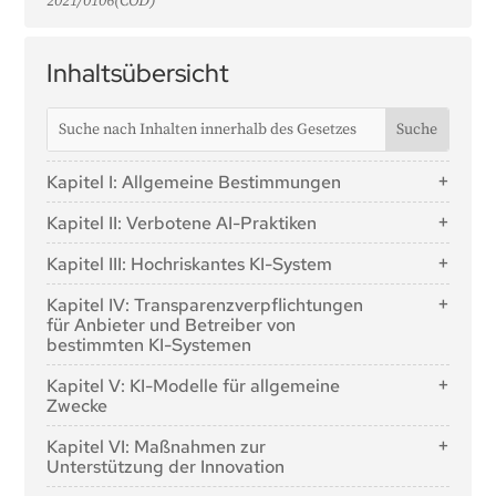
2021/0106(COD)
Inhaltsübersicht
Kapitel I: Allgemeine Bestimmungen
Artikel 1: Gegenstand
Kapitel II: Verbotene AI-Praktiken
Artikel 2: Anwendungsbereich
Artikel 5: Verbotene AI-Praktiken
Kapitel III: Hochriskantes KI-System
Artikel 3: Begriffsbestimmungen
Abschnitt 1: Einstufung von KI-Systemen als
Artikel 4: KI-Kompetenz
Kapitel IV: Transparenzverpflichtungen
hochriskant
für Anbieter und Betreiber von
bestimmten KI-Systemen
Artikel 6: Klassifizierungsregeln für KI-Systeme mit
hohem Risiko
Artikel 50: Transparenzverpflichtungen für Anbieter
Kapitel V: KI-Modelle für allgemeine
und Betreiber von bestimmten KI-Systemen
Artikel 7: Änderungen des Anhangs III
Zwecke
Abschnitt 2: Anforderungen an hochriskante KI-
Abschnitt 1: Einstufungsregeln
Kapitel VI: Maßnahmen zur
Systeme
Unterstützung der Innovation
Artikel 51: Einstufung von KI-Modellen für
Artikel 8: Erfüllung der Anforderungen
allgemeine Zwecke als KI-Modelle für allgemeine