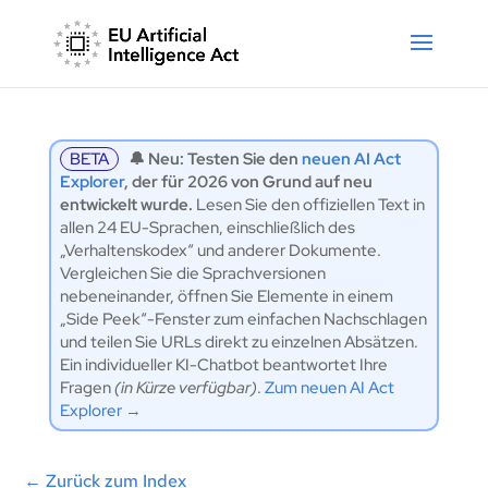
BETA
🔔 Neu: Testen Sie den
neuen AI Act
Explorer
, der für 2026 von Grund auf neu
entwickelt wurde.
Lesen Sie den offiziellen Text in
allen 24 EU-Sprachen, einschließlich des
„Verhaltenskodex“ und anderer Dokumente.
Vergleichen Sie die Sprachversionen
nebeneinander, öffnen Sie Elemente in einem
„Side Peek“-Fenster zum einfachen Nachschlagen
und teilen Sie URLs direkt zu einzelnen Absätzen.
Ein individueller KI-Chatbot beantwortet Ihre
Fragen
(in Kürze verfügbar)
.
Zum neuen AI Act
Explorer →
←
Zurück zum Index