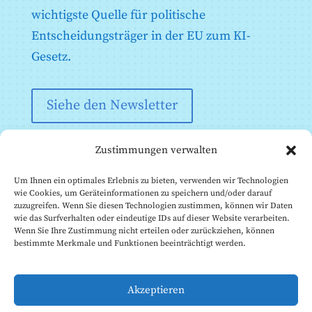
97
98
99
100
101
102
Recht
Artikel 42: Vermutung der Konformität mit
wichtigste Quelle für politische
Artikel 94: Verfahrensrechte der
bestimmten Anforderungen
Anhang XI: Technische Dokumentation gemäß Artikel
Wirtschaftsbeteiligten des AI-Modells für
103
104
105
106
107
108
Entscheidungsträger in der EU zum KI-
53 Absatz 1 Buchstabe a) - Technische
Artikel 43: Konformitätsbewertung
allgemeine Zwecke
109
110
111
112
113
114
Dokumentation für Anbieter von KI-Modellen für
Gesetz.
Artikel 44: Bescheinigungen
allgemeine Zwecke
115
116
117
118
119
120
Artikel 45: Informationsverpflichtungen der
Anhang XII: Transparenzinformationen gemäß Artikel
benannten Stellen
53 Absatz 1 Buchstabe b - Technische Dokumentation
121
122
123
124
125
126
Siehe den Newsletter
Artikel 46: Ausnahmen vom
für Anbieter von AI-Modellen für allgemeine Zwecke
127
128
129
130
131
132
Konformitätsbewertungsverfahren
an nachgeschaltete Anbieter, die das Modell in ihr AI-
System integrieren
Artikel 47: EU-Konformitätserklärung
133
134
135
136
137
138
Zustimmungen verwalten
Anhang XIII: Kriterien für die Benennung von KI-
Artikel 48: CE-Kennzeichnung
139
140
141
142
143
144
Modellen für allgemeine Zwecke mit systemischem
Artikel 49: Registrierung
Risiko gemäß Artikel 51
Um Ihnen ein optimales Erlebnis zu bieten, verwenden wir Technologien
145
146
147
148
149
150
wie Cookies, um Geräteinformationen zu speichern und/oder darauf
zuzugreifen. Wenn Sie diesen Technologien zustimmen, können wir Daten
151
152
153
154
155
156
wie das Surfverhalten oder eindeutige IDs auf dieser Website verarbeiten.
157
158
159
160
161
162
Wenn Sie Ihre Zustimmung nicht erteilen oder zurückziehen, können
bestimmte Merkmale und Funktionen beeinträchtigt werden.
163
164
165
166
167
168
© Institut für die Zukunft des Lebens, 2026
169
170
171
172
173
174
Diese Website wird vom Future of Life Institute (FLI)
Akzeptieren
175
176
177
178
179
180
betrieben. Unsere
EU-Transparenzregisternummer