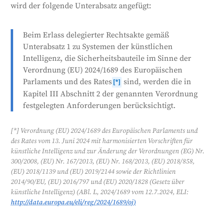
wird der folgende Unterabsatz angefügt:
Anforderungen berücksichtigen, die in einem
anderen Abschnitt der Verordnung dargelegt sind.
Beim Erlass delegierter Rechtsakte gemäß
Generiert von
CLaiRK
, bearbeitet von uns.
Unterabsatz 1 zu Systemen der künstlichen
Intelligenz, die Sicherheitsbauteile im Sinne der
Verordnung (EU) 2024/1689 des Europäischen
Parlaments und des Rates
sind, werden die in
[*]
Kapitel III Abschnitt 2 der genannten Verordnung
festgelegten Anforderungen berücksichtigt.
[*] Verordnung (EU) 2024/1689 des Europäischen Parlaments und
des Rates vom 13. Juni 2024 mit harmonisierten Vorschriften für
künstliche Intelligenz und zur Änderung der Verordnungen (EG) Nr.
300/2008, (EU) Nr. 167/2013, (EU) Nr. 168/2013, (EU) 2018/858,
(EU) 2018/1139 und (EU) 2019/2144 sowie der Richtlinien
2014/90/EU, (EU) 2016/797 und (EU) 2020/1828 (Gesetz über
künstliche Intelligenz) (ABl. L, 2024/1689 vom 12.7.2024, ELI:
http://data.europa.eu/eli/reg/2024/1689/oj)