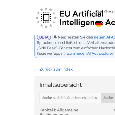
Das Gese
DE
BETA
🔔 Neu: Testen Sie den
neuen AI Ac
Sprachen, einschließlich des „Verhaltenskod
„Side Peek“-Fenster zum einfachen Nachschlag
Kürze verfügbar)
.
Zum neuen AI Act Explorer
←
Zurück zum Index
Inhaltsübersicht
Kapitel I: Allgemeine
Bestimmungen