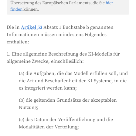
Modelle in ihre KI-Systeme integrieren, detaillierte
Übersetzung des Europäischen Parlaments, die Sie
hier
Informationen zur Verfügung zu stellen. In diesem
finden
können.
Anhang wird festgelegt, welche Informationen
erforderlich sind, einschließlich einer allgemeinen
Die in
Artikel 53
Absatz 1 Buchstabe b genannten
Beschreibung des KI-Modells, seiner beabsichtigten
Informationen müssen mindestens Folgendes
Aufgaben, der Art und Weise, wie es in andere
enthalten:
Systeme integriert werden kann, seines
Veröffentlichungsdatums und seiner
1. Eine allgemeine Beschreibung des KI-Modells für
Vertriebsmethoden sowie seines Zusammenwirkens
allgemeine Zwecke, einschließlich:
mit anderer Hardware oder Software. Außerdem sind
(a) die Aufgaben, die das Modell erfüllen soll, und
Informationen über die Architektur des Modells, die
die Art und Beschaffenheit der KI-Systeme, in die
Eingabe- und Ausgabeformate und die Lizenzierung
es integriert werden kann;
erforderlich. Darüber hinaus müssen die Anbieter
den Entwicklungsprozess des Modells beschreiben,
(b) die geltenden Grundsätze der akzeptablen
einschließlich der technischen Anforderungen für
Nutzung;
die Integration, der für Training und Tests
verwendeten Daten und der
(c) das Datum der Veröffentlichung und die
Datenbeschaffungsmethoden.
Modalitäten der Verteilung;
Generiert von
CLaiRK
, bearbeitet von uns.