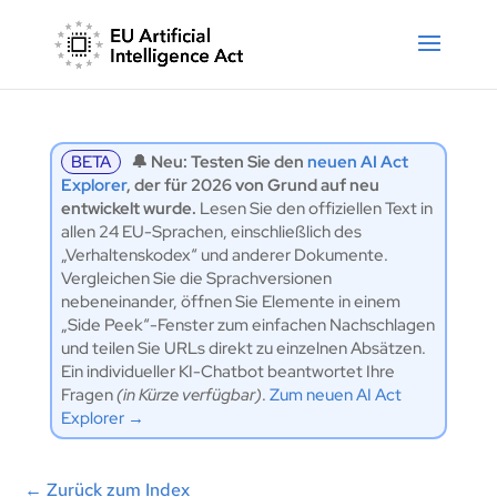
BETA
🔔 Neu: Testen Sie den
neuen AI Act
Explorer
, der für 2026 von Grund auf neu
entwickelt wurde.
Lesen Sie den offiziellen Text in
allen 24 EU-Sprachen, einschließlich des
„Verhaltenskodex“ und anderer Dokumente.
Vergleichen Sie die Sprachversionen
nebeneinander, öffnen Sie Elemente in einem
„Side Peek“-Fenster zum einfachen Nachschlagen
und teilen Sie URLs direkt zu einzelnen Absätzen.
Ein individueller KI-Chatbot beantwortet Ihre
Fragen
(in Kürze verfügbar)
.
Zum neuen AI Act
Explorer →
←
Zurück zum Index