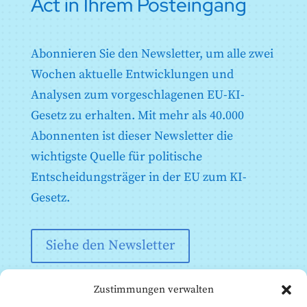
Act in Ihrem Posteingang
benannten Stellen
Artikel 46: Ausnahmen vom
Konformitätsbewertungsverfahren
Artikel 47: EU-Konformitätserklärung
Abonnieren Sie den Newsletter, um alle zwei
Artikel 48: CE-Kennzeichnung
Wochen aktuelle Entwicklungen und
Artikel 49: Registrierung
Analysen zum vorgeschlagenen EU-KI-
Gesetz zu erhalten. Mit mehr als 40.000
Abonnenten ist dieser Newsletter die
wichtigste Quelle für politische
Entscheidungsträger in der EU zum KI-
Gesetz.
Siehe den Newsletter
Zustimmungen verwalten