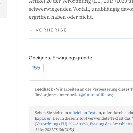
Artikel 20 der Verordnung (EU) 2019/1020 u
schwerwiegenden Vorfall, unabhängig davo
ergriffen haben oder nicht.
←
VORHERIGE
Geeignete Erwägungsgründe
155
Feedback
- Wir arbeiten an der Verbesserung dieses T
Taylor Jones unter
taylor@futureoflife.org
Sehen Sie sich den
offiziellen Text
an, oder durchsuche
Explorer
. Der in diesem Tool verwendete Text ist das "
(Verordnung (EU) 2024/1689), Fassung des Amtsblatts
Akte: 2021/0106(COD)