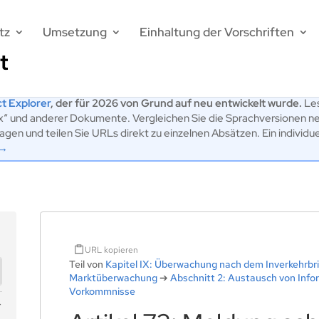
tz
Umsetzung
Einhaltung der Vorschriften
t Explorer
, der für 2026 von Grund auf neu entwickelt wurde.
Les
ex“ und anderer Dokumente. Vergleichen Sie die Sprachversionen n
en und teilen Sie URLs direkt zu einzelnen Absätzen. Ein individu
 →
URL kopieren
Teil von
Kapitel IX: Überwachung nach dem Inverkehrbr
Marktüberwachung
➔
Abschnitt 2: Austausch von Inf
Vorkommnisse