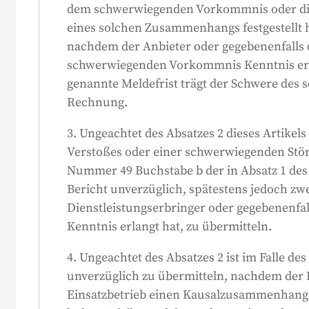
können bei Bedarf einen ersten unvollstän
dem schwerwiegenden Vorkommnis oder die
müssen aber im Anschluss einen vollständi
eines solchen Zusammenhangs festgestellt h
Außerdem müssen sie den Vorfall unters
nachdem der Anbieter oder gegebenenfalls 
zusammenarbeiten. Die Behörden ergreife
n
schwerwiegenden Vorkommnis Kenntnis erha
e
Tagen geeignete Maßnahmen.
genannte Meldefrist trägt der Schwere des 
Rechnung.
3. Ungeachtet des Absatzes 2 dieses Artikels 
Verstoßes oder einer schwerwiegenden Stö
Nummer 49 Buchstabe b der in Absatz 1 des
Bericht unverzüglich, spätestens jedoch zw
Dienstleistungserbringer oder gegebenenfal
Kenntnis erlangt hat, zu übermitteln.
4. Ungeachtet des Absatzes 2 ist im Falle de
unverzüglich zu übermitteln, nachdem der 
Einsatzbetrieb einen Kausalzusammenhang