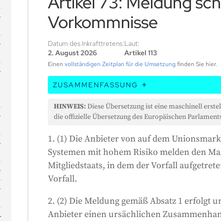
Artikel 73: Meldung s
Vorkommnisse
Datum des Inkrafttretens:
Laut:
2. August 2026
Artikel 113
Einen
vollständigen Zeitplan für die Umsetzung
finden Sie hier.
ZUSAMMENFASSUNG
In diesem Artikel heißt es, dass Unterne
HINWEIS:
Diese Übersetzung ist eine maschinell erstel
Risiko anbieten, den Behörden des Landes, 
die offizielle Übersetzung des Europäischen Parlaments
-
hat, alle schwerwiegenden Vorfälle melden
1. (1) Die Anbieter von auf dem Unionsmark
sobald sie wissen, dass es eine Verbindu
Systemen mit hohem Risiko melden den M
dem Vorfall gibt, oder wenn es eine gute Ch
Mitgliedstaats, in dem der Vorfall aufgetre
Verbindung gibt. Sie müssen dies innerhal
Vorfall.
Bekanntwerden des Vorfalls melden. Ist d
oder weit verbreitet, müssen sie ihn inne
2. (2) Die Meldung gemäß Absatz 1 erfolgt 
Wenn jemand stirbt, müssen sie dies inner
Anbieter einen ursächlichen Zusammenhan