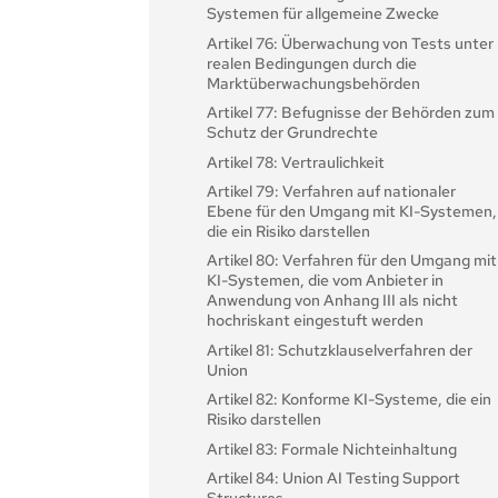
zuständigen Behörden
Systemen für allgemeine Zwecke
Artikel 22: Bevollmächtigte Vertreter von
Artikel 76: Überwachung von Tests unter
Anbietern von KI-Systemen mit hohem
realen Bedingungen durch die
Risikopotenzial
Marktüberwachungsbehörden
Artikel 23: Pflichten der Importeure
Artikel 77: Befugnisse der Behörden zum
Artikel 24: Pflichten des Händlers
Schutz der Grundrechte
Artikel 25: Verantwortlichkeiten entlang
Artikel 78: Vertraulichkeit
der KI-Wertschöpfungskette
Artikel 79: Verfahren auf nationaler
Artikel 26: Pflichten der Betreiber von KI-
Ebene für den Umgang mit KI-Systemen,
Systemen mit hohem Risiko
die ein Risiko darstellen
Artikel 27: Grundrechtliche
Artikel 80: Verfahren für den Umgang mit
Folgenabschätzung für hochriskante KI-
KI-Systemen, die vom Anbieter in
Systeme
Anwendung von Anhang III als nicht
hochriskant eingestuft werden
Abschnitt 4: Notifizierende Behörden
Artikel 81: Schutzklauselverfahren der
und benannte Stellen
Union
Artikel 28: Notifizierende Behörden
Artikel 82: Konforme KI-Systeme, die ein
Artikel 29: Antrag einer
Risiko darstellen
Konformitätsbewertungsstelle auf
Artikel 83: Formale Nichteinhaltung
Notifizierung
Artikel 84: Union AI Testing Support
Artikel 30: Notifizierungsverfahren
Structures