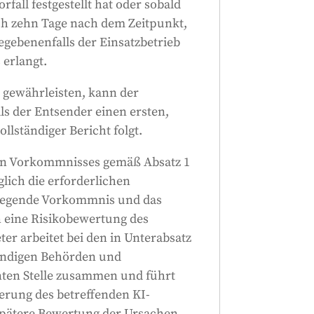
ll festgestellt hat oder sobald
ch zehn Tage nach dem Zeitpunkt,
egebenenfalls der Einsatzbetrieb
erlangt.
u gewährleisten, kann der
ls der Entsender einen ersten,
llständiger Bericht folgt.
en Vorkommnisses gemäß Absatz 1
lich die erforderlichen
iegende Vorkommnis und das
 eine Risikobewertung des
r arbeitet bei den in Unterabsatz
ändigen Behörden und
nten Stelle zusammen und führt
erung des betreffenden KI-
e spätere Bewertung der Ursachen