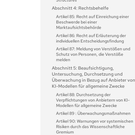
Artikel 31: Anforderungen an die
Abschnitt 4: Rechtsbehelfe
benannten Stellen
Artikel 85: Recht auf Einreichung einer
Artikel 32: Vermutung der Konformität
Beschwerde bei einer
mit den Anforderungen in Bezug auf
Marktaufsichtsbehörde
benannte Stellen
Artikel 86: Recht auf Erläuterung der
Artikel 33: Zweigstellen der benannten
individuellen Entscheidungsfindung
Stellen und Vergabe von Unteraufträgen
Artikel 87: Meldung von Verstößen und
Artikel 34: Operative Verpflichtungen de
Schutz von Personen, die Verstöße
benannten Stellen
melden
Artikel 35: Kennnummern und
Abschnitt 5: Beaufsichtigung,
Verzeichnisse der benannten Stellen
Untersuchung, Durchsetzung und
Artikel 36: Änderungen der
Überwachung in Bezug auf Anbieter vo
Notifizierungen
KI-Modellen für allgemeine Zwecke
Artikel 37: Anfechtung der Zuständigkeit
Artikel 88: Durchsetzung der
der benannten Stellen
Verpflichtungen von Anbietern von KI-
Artikel 38: Koordinierung der benannten
Modellen für allgemeine Zwecke
Stellen
Artikel 89 : Überwachungsmaßnahmen
Artikel 39:
Artikel 90: Warnungen vor systemischen
Konformitätsbewertungsstellen von
Risiken durch das Wissenschaftliche
Drittländern
Gremium