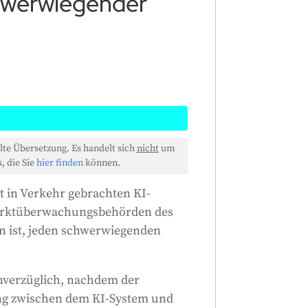
chwerwiegender
hmen, die KI-Systeme mit hohem
lte Übersetzung. Es handelt sich
nicht
um
in dem sich der Vorfall ereignet
, die Sie
hier finden
können.
 müssen. Sie müssen dies tun,
t in Verkehr gebrachten KI-
ng zwischen ihrem KI-System und
arktüberwachungsbehörden des
ance gibt, dass es eine
ten ist, jeden schwerwiegenden
b von 15 Tagen nach
er Vorfall sehr schwerwiegend
rhalb von zwei Tagen melden.
unverzüglich, nachdem der
halb von 10 Tagen melden. Sie
g zwischen dem KI-System und