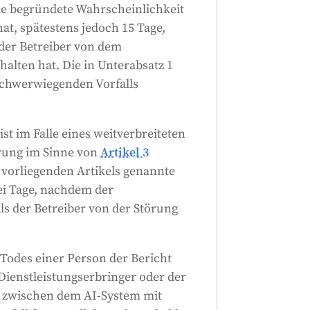
digen Bericht einreichen,
 begründete Wahrscheinlichkeit
gen Bericht erstellen.
at, spätestens jedoch 15 Tage,
uchen und mit den Behörden
der Betreiber von dem
n dann innerhalb von sieben
lten hat. Die in Unterabsatz 1
schwerwiegenden Vorfalls
Generiert von
CLaiRK
, bearbeitet von uns.
ist im Falle eines weitverbreiteten
rung im Sinne von
Artikel 3
 vorliegenden Artikels genannte
ei Tage, nachdem der
ls der Betreiber von der Störung
s Todes einer Person der Bericht
Dienstleistungserbringer oder der
 zwischen dem AI-System mit