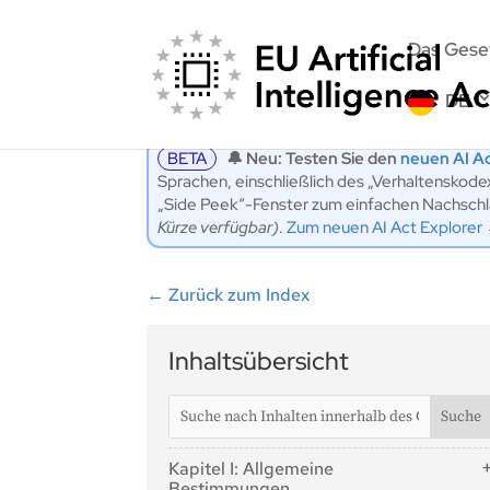
Das Gese
DE
BETA
🔔 Neu: Testen Sie den
neuen AI Ac
Sprachen, einschließlich des „Verhaltenskod
„Side Peek“-Fenster zum einfachen Nachschlag
Kürze verfügbar)
.
Zum neuen AI Act Explorer
←
Zurück zum Index
Inhaltsübersicht
Kapitel I: Allgemeine
Bestimmungen