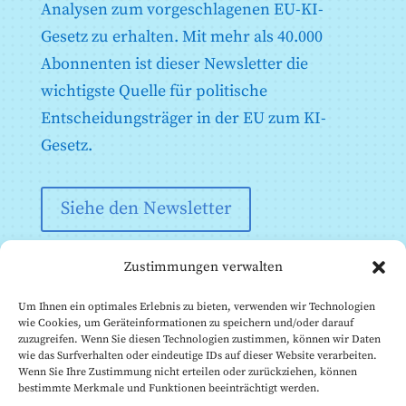
Analysen zum vorgeschlagenen EU-KI-
Systemen in Bezug auf die Prüfung unter realen
Bedingungen gemäß Artikel 60 vorzulegen sind
Gesetz zu erhalten. Mit mehr als 40.000
Anhang X: Gesetzgebungsakte der Union über IT-
Abonnenten ist dieser Newsletter die
Großsysteme im Bereich Freiheit, Sicherheit und
Recht
wichtigste Quelle für politische
Anhang XI: Technische Dokumentation gemäß Artikel
Entscheidungsträger in der EU zum KI-
53 Absatz 1 Buchstabe a) - Technische
Dokumentation für Anbieter von KI-Modellen für
Gesetz.
allgemeine Zwecke
Anhang XII: Transparenzinformationen gemäß Artikel
53 Absatz 1 Buchstabe b - Technische Dokumentation
Siehe den Newsletter
für Anbieter von AI-Modellen für allgemeine Zwecke
an nachgeschaltete Anbieter, die das Modell in ihr AI-
System integrieren
Zustimmungen verwalten
Anhang XIII: Kriterien für die Benennung von KI-
Modellen für allgemeine Zwecke mit systemischem
Risiko gemäß Artikel 51
Um Ihnen ein optimales Erlebnis zu bieten, verwenden wir Technologien
wie Cookies, um Geräteinformationen zu speichern und/oder darauf
zuzugreifen. Wenn Sie diesen Technologien zustimmen, können wir Daten
wie das Surfverhalten oder eindeutige IDs auf dieser Website verarbeiten.
Wenn Sie Ihre Zustimmung nicht erteilen oder zurückziehen, können
bestimmte Merkmale und Funktionen beeinträchtigt werden.