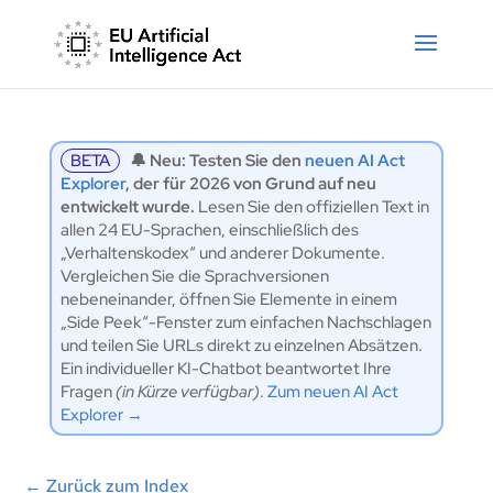
BETA
🔔 Neu: Testen Sie den
neuen AI Act
Explorer
, der für 2026 von Grund auf neu
entwickelt wurde.
Lesen Sie den offiziellen Text in
allen 24 EU-Sprachen, einschließlich des
„Verhaltenskodex“ und anderer Dokumente.
Vergleichen Sie die Sprachversionen
nebeneinander, öffnen Sie Elemente in einem
„Side Peek“-Fenster zum einfachen Nachschlagen
und teilen Sie URLs direkt zu einzelnen Absätzen.
Ein individueller KI-Chatbot beantwortet Ihre
Fragen
(in Kürze verfügbar)
.
Zum neuen AI Act
Explorer →
←
Zurück zum Index