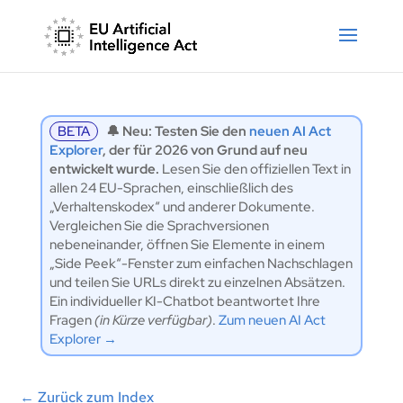
BETA
🔔 Neu: Testen Sie den
neuen AI Act
Explorer
, der für 2026 von Grund auf neu
entwickelt wurde.
Lesen Sie den offiziellen Text in
allen 24 EU-Sprachen, einschließlich des
„Verhaltenskodex“ und anderer Dokumente.
Vergleichen Sie die Sprachversionen
nebeneinander, öffnen Sie Elemente in einem
„Side Peek“-Fenster zum einfachen Nachschlagen
und teilen Sie URLs direkt zu einzelnen Absätzen.
Ein individueller KI-Chatbot beantwortet Ihre
Fragen
(in Kürze verfügbar)
.
Zum neuen AI Act
Explorer →
←
Zurück zum Index