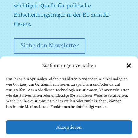
Recht
wichtigste Quelle für politische
Anhang XI: Technische Dokumentation gemäß Artikel
Entscheidungsträger in der EU zum KI-
53 Absatz 1 Buchstabe a) - Technische
Dokumentation für Anbieter von KI-Modellen für
Gesetz.
allgemeine Zwecke
Anhang XII: Transparenzinformationen gemäß Artikel
53 Absatz 1 Buchstabe b - Technische Dokumentation
Siehe den Newsletter
für Anbieter von AI-Modellen für allgemeine Zwecke
an nachgeschaltete Anbieter, die das Modell in ihr AI-
System integrieren
Zustimmungen verwalten
Anhang XIII: Kriterien für die Benennung von KI-
Modellen für allgemeine Zwecke mit systemischem
Risiko gemäß Artikel 51
Um Ihnen ein optimales Erlebnis zu bieten, verwenden wir Technologien
wie Cookies, um Geräteinformationen zu speichern und/oder darauf
zuzugreifen. Wenn Sie diesen Technologien zustimmen, können wir Daten
wie das Surfverhalten oder eindeutige IDs auf dieser Website verarbeiten.
Wenn Sie Ihre Zustimmung nicht erteilen oder zurückziehen, können
bestimmte Merkmale und Funktionen beeinträchtigt werden.
© Institut für die Zukunft des Lebens, 2026
Diese Website wird vom Future of Life Institute (FLI)
Akzeptieren
betrieben. Unsere
EU-Transparenzregisternummer