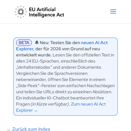
BETA
🔔 Neu: Testen Sie den
neuen AI Act
Explorer
, der für 2026 von Grund auf neu
entwickelt wurde.
Lesen Sie den offiziellen Text in
allen 24 EU-Sprachen, einschließlich des
„Verhaltenskodex“ und anderer Dokumente.
Vergleichen Sie die Sprachversionen
nebeneinander, öffnen Sie Elemente in einem
„Side Peek“-Fenster zum einfachen Nachschlagen
und teilen Sie URLs direkt zu einzelnen Absätzen.
Ein individueller KI-Chatbot beantwortet Ihre
Fragen
(in Kürze verfügbar)
.
Zum neuen AI Act
Explorer →
←
Zurück zum Index