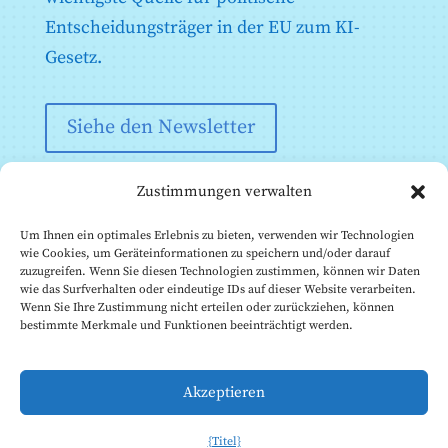
Anhang XI: Technische Dokumentation gemäß Artikel
Entscheidungsträger in der EU zum KI-
53 Absatz 1 Buchstabe a) - Technische
Dokumentation für Anbieter von KI-Modellen für
Gesetz.
allgemeine Zwecke
Anhang XII: Transparenzinformationen gemäß Artikel
53 Absatz 1 Buchstabe b - Technische Dokumentation
Siehe den Newsletter
für Anbieter von AI-Modellen für allgemeine Zwecke
an nachgeschaltete Anbieter, die das Modell in ihr AI-
System integrieren
Zustimmungen verwalten
Anhang XIII: Kriterien für die Benennung von KI-
Modellen für allgemeine Zwecke mit systemischem
Risiko gemäß Artikel 51
Um Ihnen ein optimales Erlebnis zu bieten, verwenden wir Technologien
wie Cookies, um Geräteinformationen zu speichern und/oder darauf
zuzugreifen. Wenn Sie diesen Technologien zustimmen, können wir Daten
wie das Surfverhalten oder eindeutige IDs auf dieser Website verarbeiten.
Wenn Sie Ihre Zustimmung nicht erteilen oder zurückziehen, können
bestimmte Merkmale und Funktionen beeinträchtigt werden.
© Institut für die Zukunft des Lebens, 2026
Diese Website wird vom Future of Life Institute (FLI)
Akzeptieren
betrieben. Unsere
EU-Transparenzregisternummer
lautet
787064543128-10.
{Titel}