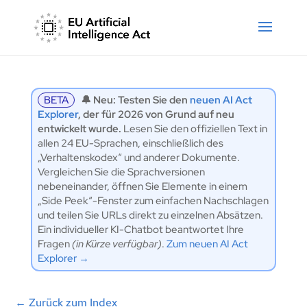
BETA
🔔 Neu: Testen Sie den
neuen AI Act
Explorer
, der für 2026 von Grund auf neu
entwickelt wurde.
Lesen Sie den offiziellen Text in
allen 24 EU-Sprachen, einschließlich des
„Verhaltenskodex“ und anderer Dokumente.
Vergleichen Sie die Sprachversionen
nebeneinander, öffnen Sie Elemente in einem
„Side Peek“-Fenster zum einfachen Nachschlagen
und teilen Sie URLs direkt zu einzelnen Absätzen.
Ein individueller KI-Chatbot beantwortet Ihre
Fragen
(in Kürze verfügbar)
.
Zum neuen AI Act
Explorer →
←
Zurück zum Index