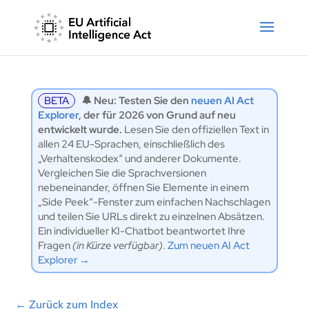
BETA
🔔 Neu: Testen Sie den
neuen AI Act
Explorer
, der für 2026 von Grund auf neu
entwickelt wurde.
Lesen Sie den offiziellen Text in
allen 24 EU-Sprachen, einschließlich des
„Verhaltenskodex“ und anderer Dokumente.
Vergleichen Sie die Sprachversionen
nebeneinander, öffnen Sie Elemente in einem
„Side Peek“-Fenster zum einfachen Nachschlagen
und teilen Sie URLs direkt zu einzelnen Absätzen.
Ein individueller KI-Chatbot beantwortet Ihre
Fragen
(in Kürze verfügbar)
.
Zum neuen AI Act
Explorer →
←
Zurück zum Index