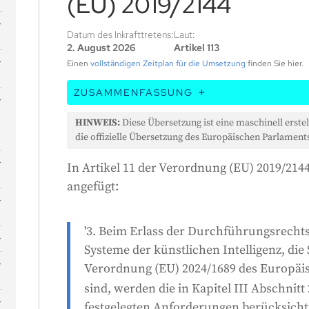
(EU) 2019/2144
Datum des Inkrafttretens:
Laut:
2. August 2026
Artikel 113
Einen
vollständigen Zeitplan für die Umsetzung
finden Sie hier.
ZUSAMMENFASSUNG
In diesem Artikel geht es um eine Änderu
HINWEIS:
Diese Übersetzung ist eine maschinell erstel
Europäischen Union aus dem Jahr 2019. Sie
die offizielle Übersetzung des Europäischen Parlaments
neuer Vorschriften für Systeme der künstli
In Artikel 11 der Verordnung (EU) 2019/2144
-
Sicherheit dienen, die in einem bestimmte
angefügt:
Verordnung aufgeführten Anforderungen 
Damit soll sichergestellt werden, dass die
bestimmte Standards erfüllen.
'3. Beim Erlass der Durchführungsrechts
Systeme der künstlichen Intelligenz, die
Verordnung (EU) 2024/1689 des Europäi
sind, werden die in Kapitel III Abschni
festgelegten Anforderungen berücksichti