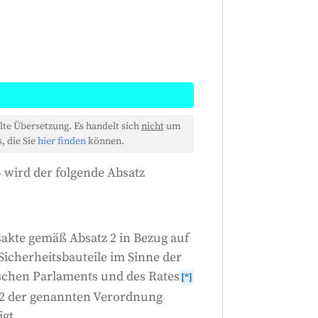
ng einer Verordnung der
lte Übersetzung. Es handelt sich
nicht
um
 besagt, dass bei der Festlegung
, die Sie
hier finden
können.
chen Intelligenz, die der
 wird der folgende Absatz
n Abschnitt einer anderen
berücksichtigt werden müssen.
se KI-Systeme sicher sind und
akte gemäß Absatz 2 in Bezug auf
 Sicherheitsbauteile im Sinne der
Generiert von
CLaiRK
, bearbeitet von uns.
schen Parlaments und des Rates
[*]
tt 2 der genannten Verordnung
gt.