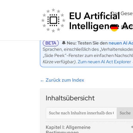
Das Gese
DE
BETA
🔔 Neu: Testen Sie den
neuen AI Ac
Sprachen, einschließlich des „Verhaltenskod
„Side Peek“-Fenster zum einfachen Nachschlag
Kürze verfügbar)
.
Zum neuen AI Act Explorer
←
Zurück zum Index
Inhaltsübersicht
Kapitel I: Allgemeine
Bestimmungen