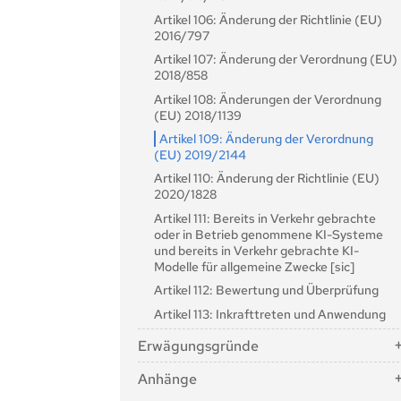
zuständigen Behörden
Systemen für allgemeine Zwecke
Artikel 106: Änderung der Richtlinie (EU)
Artikel 22: Bevollmächtigte Vertreter von
Artikel 76: Überwachung von Tests unter
2016/797
Anbietern von KI-Systemen mit hohem
realen Bedingungen durch die
Risikopotenzial
Artikel 107: Änderung der Verordnung (EU)
Marktüberwachungsbehörden
2018/858
Artikel 23: Pflichten der Importeure
Artikel 77: Befugnisse der Behörden zum
Artikel 108: Änderungen der Verordnung
Artikel 24: Pflichten des Händlers
Schutz der Grundrechte
(EU) 2018/1139
Artikel 25: Verantwortlichkeiten entlang
Artikel 78: Vertraulichkeit
Artikel 109: Änderung der Verordnung
der KI-Wertschöpfungskette
Artikel 79: Verfahren auf nationaler
(EU) 2019/2144
Artikel 26: Pflichten der Betreiber von KI-
Ebene für den Umgang mit KI-Systemen,
Artikel 110: Änderung der Richtlinie (EU)
Systemen mit hohem Risiko
die ein Risiko darstellen
2020/1828
Artikel 27: Grundrechtliche
Artikel 80: Verfahren für den Umgang mit
Artikel 111: Bereits in Verkehr gebrachte
Folgenabschätzung für hochriskante KI-
KI-Systemen, die vom Anbieter in
oder in Betrieb genommene KI-Systeme
Systeme
Anwendung von Anhang III als nicht
und bereits in Verkehr gebrachte KI-
hochriskant eingestuft werden
Abschnitt 4: Notifizierende Behörden
Modelle für allgemeine Zwecke [sic]
Artikel 81: Schutzklauselverfahren der
und benannte Stellen
Artikel 112: Bewertung und Überprüfung
Union
Artikel 28: Notifizierende Behörden
Artikel 113: Inkrafttreten und Anwendung
Artikel 82: Konforme KI-Systeme, die ein
Artikel 29: Antrag einer
Risiko darstellen
Erwägungsgründe
Konformitätsbewertungsstelle auf
Artikel 83: Formale Nichteinhaltung
Notifizierung
Anhänge
1
2
3
4
5
Artikel 84: Union AI Testing Support
Artikel 30: Notifizierungsverfahren
Structures