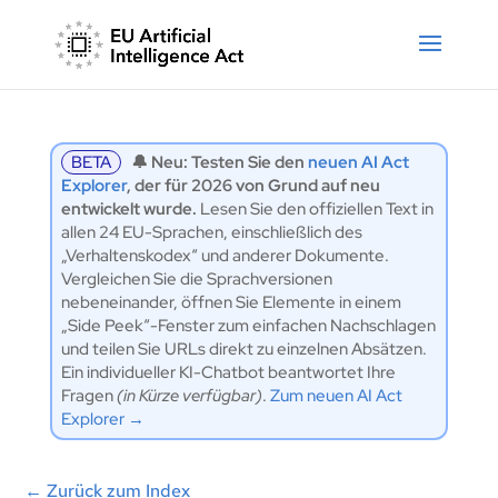
BETA
🔔 Neu: Testen Sie den
neuen AI Act
Explorer
, der für 2026 von Grund auf neu
entwickelt wurde.
Lesen Sie den offiziellen Text in
allen 24 EU-Sprachen, einschließlich des
„Verhaltenskodex“ und anderer Dokumente.
Vergleichen Sie die Sprachversionen
nebeneinander, öffnen Sie Elemente in einem
„Side Peek“-Fenster zum einfachen Nachschlagen
und teilen Sie URLs direkt zu einzelnen Absätzen.
Ein individueller KI-Chatbot beantwortet Ihre
Fragen
(in Kürze verfügbar)
.
Zum neuen AI Act
Explorer →
←
Zurück zum Index