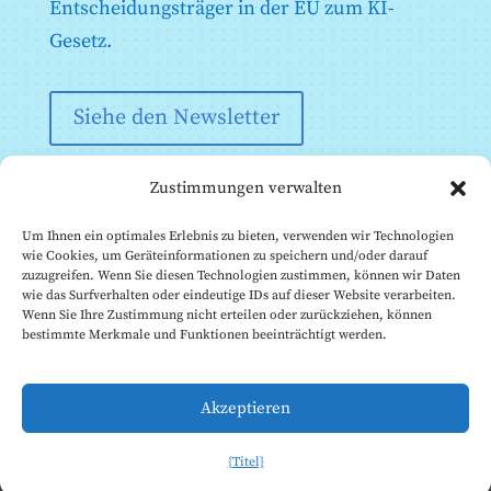
Entscheidungsträger in der EU zum KI-
53 Absatz 1 Buchstabe a) - Technische
Dokumentation für Anbieter von KI-Modellen für
Gesetz.
allgemeine Zwecke
Anhang XII: Transparenzinformationen gemäß Artikel
53 Absatz 1 Buchstabe b - Technische Dokumentation
Siehe den Newsletter
für Anbieter von AI-Modellen für allgemeine Zwecke
an nachgeschaltete Anbieter, die das Modell in ihr AI-
System integrieren
Zustimmungen verwalten
Anhang XIII: Kriterien für die Benennung von KI-
Modellen für allgemeine Zwecke mit systemischem
Risiko gemäß Artikel 51
Um Ihnen ein optimales Erlebnis zu bieten, verwenden wir Technologien
wie Cookies, um Geräteinformationen zu speichern und/oder darauf
zuzugreifen. Wenn Sie diesen Technologien zustimmen, können wir Daten
wie das Surfverhalten oder eindeutige IDs auf dieser Website verarbeiten.
Wenn Sie Ihre Zustimmung nicht erteilen oder zurückziehen, können
bestimmte Merkmale und Funktionen beeinträchtigt werden.
© Institut für die Zukunft des Lebens, 2026
Diese Website wird vom Future of Life Institute (FLI)
Akzeptieren
betrieben. Unsere
EU-Transparenzregisternummer
lautet
787064543128-10.
{Titel}