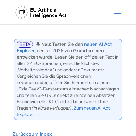
BETA
🔔 Neu: Testen Sie den
neuen AI Act
Explorer
, der für 2026 von Grund auf neu
entwickelt wurde.
Lesen Sie den offiziellen Text in
allen 24 EU-Sprachen, einschließlich des
„Verhaltenskodex“ und anderer Dokumente.
Vergleichen Sie die Sprachversionen
nebeneinander, öffnen Sie Elemente in einem
„Side Peek“-Fenster zum einfachen Nachschlagen
und teilen Sie URLs direkt zu einzelnen Absätzen.
Ein individueller KI-Chatbot beantwortet Ihre
Fragen
(in Kürze verfügbar)
.
Zum neuen AI Act
Explorer →
←
Zurück zum Index