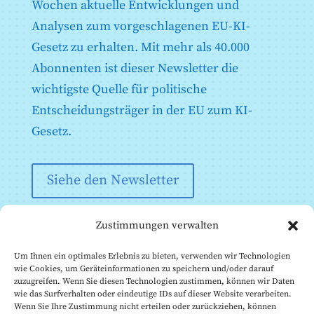
Anhang IX: Informationen, die bei der Registrierung
Wochen aktuelle Entwicklungen und
von in Anhang III aufgeführten Hochrisiko-KI-
Analysen zum vorgeschlagenen EU-KI-
Systemen in Bezug auf die Prüfung unter realen
Bedingungen gemäß Artikel 60 vorzulegen sind
Gesetz zu erhalten. Mit mehr als 40.000
Anhang X: Gesetzgebungsakte der Union über IT-
Abonnenten ist dieser Newsletter die
Großsysteme im Bereich Freiheit, Sicherheit und
Recht
wichtigste Quelle für politische
Anhang XI: Technische Dokumentation gemäß Artikel
Entscheidungsträger in der EU zum KI-
53 Absatz 1 Buchstabe a) - Technische
Dokumentation für Anbieter von KI-Modellen für
Gesetz.
allgemeine Zwecke
Anhang XII: Transparenzinformationen gemäß Artikel
53 Absatz 1 Buchstabe b - Technische Dokumentation
Siehe den Newsletter
für Anbieter von AI-Modellen für allgemeine Zwecke
an nachgeschaltete Anbieter, die das Modell in ihr AI-
System integrieren
Zustimmungen verwalten
Anhang XIII: Kriterien für die Benennung von KI-
Modellen für allgemeine Zwecke mit systemischem
Risiko gemäß Artikel 51
Um Ihnen ein optimales Erlebnis zu bieten, verwenden wir Technologien
wie Cookies, um Geräteinformationen zu speichern und/oder darauf
zuzugreifen. Wenn Sie diesen Technologien zustimmen, können wir Daten
wie das Surfverhalten oder eindeutige IDs auf dieser Website verarbeiten.
Wenn Sie Ihre Zustimmung nicht erteilen oder zurückziehen, können