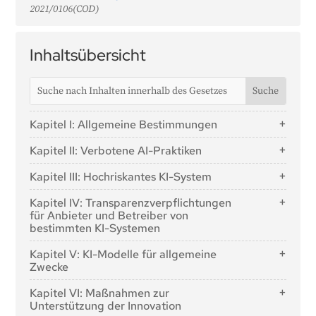
2021/0106(COD)
Inhaltsübersicht
Kapitel I: Allgemeine Bestimmungen
Artikel 1: Gegenstand
Kapitel II: Verbotene AI-Praktiken
Artikel 2: Anwendungsbereich
Artikel 5: Verbotene AI-Praktiken
Kapitel III: Hochriskantes KI-System
Artikel 3: Begriffsbestimmungen
Abschnitt 1: Einstufung von KI-Systemen als
Artikel 4: KI-Kompetenz
Kapitel IV: Transparenzverpflichtungen
hochriskant
für Anbieter und Betreiber von
bestimmten KI-Systemen
Artikel 6: Klassifizierungsregeln für KI-Systeme mit
hohem Risiko
Artikel 50: Transparenzverpflichtungen für Anbieter
Kapitel V: KI-Modelle für allgemeine
und Betreiber von bestimmten KI-Systemen
Artikel 7: Änderungen des Anhangs III
Zwecke
Abschnitt 2: Anforderungen an hochriskante KI-
Abschnitt 1: Einstufungsregeln
Kapitel VI: Maßnahmen zur
Systeme
Unterstützung der Innovation
Artikel 51: Einstufung von KI-Modellen für
Artikel 8: Erfüllung der Anforderungen