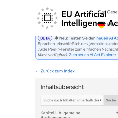
Das Gese
DE
BETA
🔔 Neu: Testen Sie den
neuen AI Ac
Sprachen, einschließlich des „Verhaltenskod
„Side Peek“-Fenster zum einfachen Nachschlag
Kürze verfügbar)
.
Zum neuen AI Act Explorer
←
Zurück zum Index
Inhaltsübersicht
Kapitel I: Allgemeine
Bestimmungen