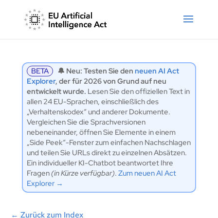
BETA
🔔 Neu: Testen Sie den
neuen AI Act
Explorer
, der für 2026 von Grund auf neu
entwickelt wurde.
Lesen Sie den offiziellen Text in
allen 24 EU-Sprachen, einschließlich des
„Verhaltenskodex“ und anderer Dokumente.
Vergleichen Sie die Sprachversionen
nebeneinander, öffnen Sie Elemente in einem
„Side Peek“-Fenster zum einfachen Nachschlagen
und teilen Sie URLs direkt zu einzelnen Absätzen.
Ein individueller KI-Chatbot beantwortet Ihre
Fragen
(in Kürze verfügbar)
.
Zum neuen AI Act
Explorer →
←
Zurück zum Index