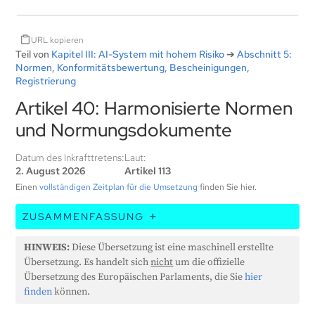
URL kopieren
Teil von
Kapitel III: AI-System mit hohem Risiko
➔
Abschnitt 5:
Normen, Konformitätsbewertung, Bescheinigungen,
Registrierung
Artikel 40: Harmonisierte Normen
und Normungsdokumente
Datum des Inkrafttretens:
Laut:
2. August 2026
Artikel 113
Einen
vollständigen Zeitplan für die Umsetzung
finden Sie hier.
ZUSAMMENFASSUNG
Dieser Artikel besagt, dass KI-Systeme mit hohem
HINWEIS:
Diese Übersetzung ist eine maschinell erstellte
Risiko oder KI-Modelle für allgemeine Zwecke, die
Übersetzung. Es handelt sich
nicht
um die offizielle
bestimmte Normen erfüllen, als mit den
Übersetzung des Europäischen Parlaments, die Sie
hier
Anforderungen dieser Verordnung übereinstimmend
finden
können.
angesehen werden. Die Kommission wird