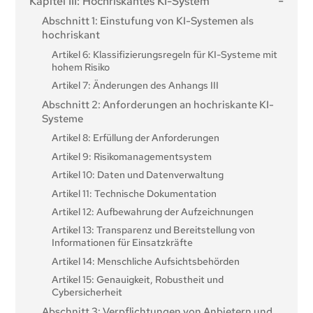
Kapitel III: Hochriskantes KI-System
Artikel 3: Begriffsbestimmungen
Abschnitt 1: Einstufung von KI-Systemen als
Artikel 4: KI-Kompetenz
hochriskant
Artikel 6: Klassifizierungsregeln für KI-Systeme mit
hohem Risiko
Artikel 7: Änderungen des Anhangs III
Abschnitt 2: Anforderungen an hochriskante KI-
Systeme
Artikel 8: Erfüllung der Anforderungen
Artikel 9: Risikomanagementsystem
Artikel 10: Daten und Datenverwaltung
Artikel 11: Technische Dokumentation
Artikel 12: Aufbewahrung der Aufzeichnungen
Artikel 13: Transparenz und Bereitstellung von
Informationen für Einsatzkräfte
Artikel 14: Menschliche Aufsichtsbehörden
Artikel 15: Genauigkeit, Robustheit und
Cybersicherheit
Abschnitt 3: Verpflichtungen von Anbietern und