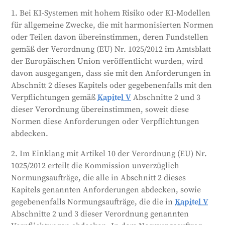
Normungsaufträge erteilen, die alle Anforderungen
1. Bei KI-Systemen mit hohem Risiko oder KI-Modellen
und Verpflichtungen dieser Verordnung abdecken.
für allgemeine Zwecke, die mit harmonisierten Normen
In diesen Aufträgen werden auch Verbesserungen
oder Teilen davon übereinstimmen, deren Fundstellen
der Ressourcenleistung von KI-Systemen gefordert,
gemäß der Verordnung (EU) Nr. 1025/2012 im Amtsblatt
z. B. die Senkung des Energieverbrauchs. Die
der Europäischen Union veröffentlicht wurden, wird
Kommission wird sich bei der Ausarbeitung dieser
davon ausgegangen, dass sie mit den Anforderungen in
Anforderungen mit dem Verwaltungsrat und den
Abschnitt 2 dieses Kapitels oder gegebenenfalls mit den
relevanten Interessengruppen beraten. Ziel ist es,
Verpflichtungen gemäß
Kapitel V
Abschnitte 2 und 3
Investitionen und Innovationen im Bereich der KI zu
dieser Verordnung übereinstimmen, soweit diese
fördern, die Rechtssicherheit zu erhöhen und die
Normen diese Anforderungen oder Verpflichtungen
Wettbewerbsfähigkeit und das Wachstum auf dem
abdecken.
Unionsmarkt zu verbessern.
2. Im Einklang mit Artikel 10 der Verordnung (EU) Nr.
Generiert von
CLaiRK
, bearbeitet von uns.
1025/2012 erteilt die Kommission unverzüglich
Normungsaufträge, die alle in Abschnitt 2 dieses
Kapitels genannten Anforderungen abdecken, sowie
gegebenenfalls Normungsaufträge, die die in
Kapitel V
Abschnitte 2 und 3 dieser Verordnung genannten