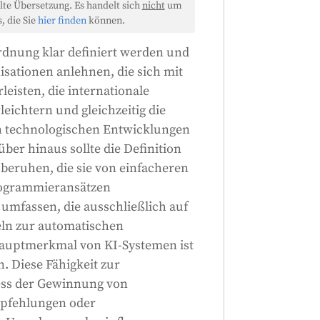
lte Übersetzung. Es handelt sich
nicht
um
, die Sie
hier finden
können.
rordnung klar definiert werden und
isationen anlehnen, die sich mit
eisten, die internationale
eichtern und gleichzeitig die
hen technologischen Entwicklungen
ber hinaus sollte die Definition
eruhen, die sie von einfacheren
ogrammieransätzen
 umfassen, die ausschließlich auf
eln zur automatischen
auptmerkmal von KI-Systemen ist
. Diese Fähigkeit zur
zess der Gewinnung von
mpfehlungen oder