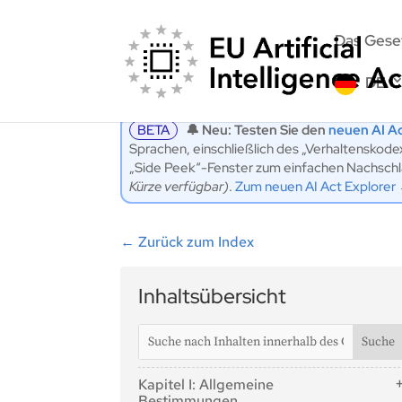
Das Gese
DE
BETA
🔔 Neu: Testen Sie den
neuen AI Ac
Sprachen, einschließlich des „Verhaltenskod
„Side Peek“-Fenster zum einfachen Nachschlag
Kürze verfügbar)
.
Zum neuen AI Act Explorer
←
Zurück zum Index
Inhaltsübersicht
Kapitel I: Allgemeine
Bestimmungen