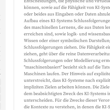
Entscheidungen, die physische und virtuel
können, sowie auf die Fähigkeit von KI-Sy
oder beides aus Eingaben oder Daten abzule
Aufbau eines KI-Systems Schlussfolgerung
n
e
des maschinellen Lernens, die aus Daten le
erreichen sind, sowie logik- und wissensbas
Wissen oder einer symbolischen Darstellun
Schlussfolgerungen ziehen. Die Fähigkeit ei
ziehen, geht über die reine Datenverarbeit
Schlussfolgerungen oder Modellierung ermög
"maschinenbasiert" bezieht sich auf die Tat
Maschinen laufen. Der Hinweis auf explizite 
unterstreicht, dass KI-Systeme nach explizit
impliziten Zielen arbeiten können. Die Ziel
dem beabsichtigten Zweck des KI-Systems 
unterscheiden. Für die Zwecke dieser Ver
die Kontexte zu verstehen, in denen die KI