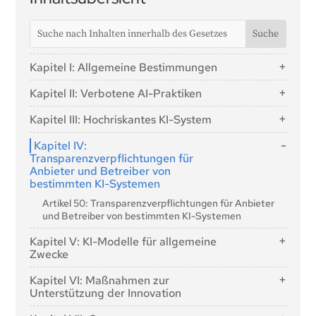
Kapitel I: Allgemeine Bestimmungen
Artikel 1: Gegenstand
Kapitel II: Verbotene AI-Praktiken
Artikel 2: Anwendungsbereich
Artikel 5: Verbotene AI-Praktiken
Kapitel III: Hochriskantes KI-System
Artikel 3: Begriffsbestimmungen
Abschnitt 1: Einstufung von KI-Systemen als
Artikel 4: KI-Kompetenz
Kapitel IV:
hochriskant
Transparenzverpflichtungen für
Anbieter und Betreiber von
Artikel 6: Klassifizierungsregeln für KI-Systeme mit
bestimmten KI-Systemen
hohem Risiko
Artikel 50: Transparenzverpflichtungen für Anbieter
Artikel 7: Änderungen des Anhangs III
und Betreiber von bestimmten KI-Systemen
Abschnitt 2: Anforderungen an hochriskante KI-
Systeme
Kapitel V: KI-Modelle für allgemeine
Zwecke
Artikel 8: Erfüllung der Anforderungen
Abschnitt 1: Einstufungsregeln
Artikel 9: Risikomanagementsystem
Kapitel VI: Maßnahmen zur
Unterstützung der Innovation
Artikel 51: Einstufung von KI-Modellen für
Artikel 10: Daten und Datenverwaltung
allgemeine Zwecke als KI-Modelle für allgemeine
Artikel 57: Regulierungssandkästen für KI
Artikel 11: Technische Dokumentation