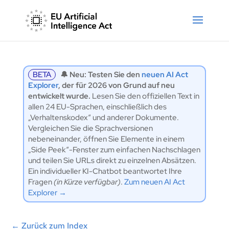
BETA
🔔 Neu: Testen Sie den
neuen AI Act
Explorer
, der für 2026 von Grund auf neu
entwickelt wurde.
Lesen Sie den offiziellen Text in
allen 24 EU-Sprachen, einschließlich des
„Verhaltenskodex“ und anderer Dokumente.
Vergleichen Sie die Sprachversionen
nebeneinander, öffnen Sie Elemente in einem
„Side Peek“-Fenster zum einfachen Nachschlagen
und teilen Sie URLs direkt zu einzelnen Absätzen.
Ein individueller KI-Chatbot beantwortet Ihre
Fragen
(in Kürze verfügbar)
.
Zum neuen AI Act
Explorer →
←
Zurück zum Index