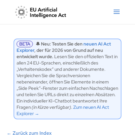
BETA
🔔 Neu: Testen Sie den
neuen AI Act
Explorer
, der für 2026 von Grund auf neu
entwickelt wurde.
Lesen Sie den offiziellen Text in
allen 24 EU-Sprachen, einschließlich des
„Verhaltenskodex“ und anderer Dokumente.
Vergleichen Sie die Sprachversionen
nebeneinander, öffnen Sie Elemente in einem
„Side Peek“-Fenster zum einfachen Nachschlagen
und teilen Sie URLs direkt zu einzelnen Absätzen.
Ein individueller KI-Chatbot beantwortet Ihre
Fragen
(in Kürze verfügbar)
.
Zum neuen AI Act
Explorer →
←
Zurück zum Index