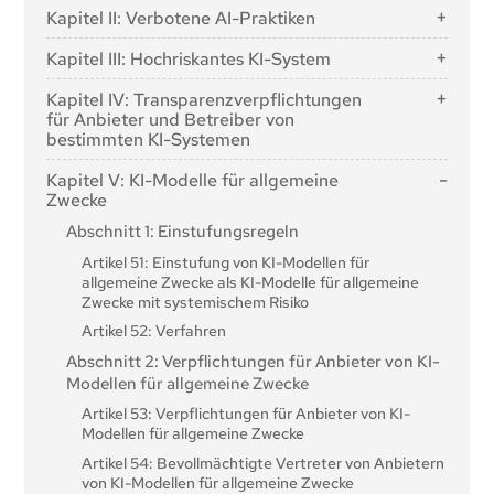
Artikel 1: Gegenstand
Kapitel II: Verbotene AI-Praktiken
Artikel 2: Anwendungsbereich
Artikel 5: Verbotene AI-Praktiken
Kapitel III: Hochriskantes KI-System
Artikel 3: Begriffsbestimmungen
Abschnitt 1: Einstufung von KI-Systemen als
Artikel 4: KI-Kompetenz
Kapitel IV: Transparenzverpflichtungen
hochriskant
für Anbieter und Betreiber von
bestimmten KI-Systemen
Artikel 6: Klassifizierungsregeln für KI-Systeme mit
hohem Risiko
Artikel 50: Transparenzverpflichtungen für Anbieter
Kapitel V: KI-Modelle für allgemeine
und Betreiber von bestimmten KI-Systemen
Artikel 7: Änderungen des Anhangs III
Zwecke
Abschnitt 2: Anforderungen an hochriskante KI-
Abschnitt 1: Einstufungsregeln
Systeme
Artikel 51: Einstufung von KI-Modellen für
Artikel 8: Erfüllung der Anforderungen
allgemeine Zwecke als KI-Modelle für allgemeine
Zwecke mit systemischem Risiko
Artikel 9: Risikomanagementsystem
Artikel 52: Verfahren
Artikel 10: Daten und Datenverwaltung
Abschnitt 2: Verpflichtungen für Anbieter von KI-
Artikel 11: Technische Dokumentation
Modellen für allgemeine Zwecke
Artikel 12: Aufbewahrung der Aufzeichnungen
Artikel 53: Verpflichtungen für Anbieter von KI-
Artikel 13: Transparenz und Bereitstellung von
Modellen für allgemeine Zwecke
Informationen für Einsatzkräfte
Artikel 54: Bevollmächtigte Vertreter von Anbietern
Artikel 14: Menschliche Aufsichtsbehörden
von KI-Modellen für allgemeine Zwecke