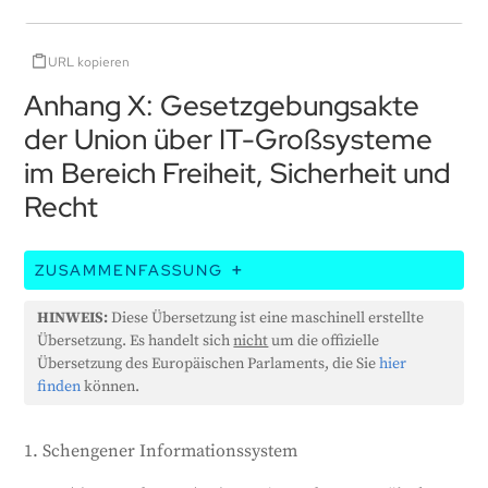
URL kopieren
Anhang X: Gesetzgebungsakte
der Union über IT-Großsysteme
im Bereich Freiheit, Sicherheit und
Recht
ZUSAMMENFASSUNG
Für IT-Großsysteme und KI-Systeme mit hohem
HINWEIS:
Diese Übersetzung ist eine maschinell erstellte
Risiko, die bereits in Betrieb sind, gelten besondere
Übersetzung. Es handelt sich
nicht
um die offizielle
Regeln - sie müssen gemäß Artikel 111 erst ab 2030
Übersetzung des Europäischen Parlaments, die Sie
hier
dem KI-Gesetz entsprechen. In diesem Anhang sind
finden
können.
die verschiedenen IT-Grossanlagen aufgeführt, für
die diese Sonderregelungen gelten:
1. Schengener Informationssystem
Das Schengener Informationssystem, das die