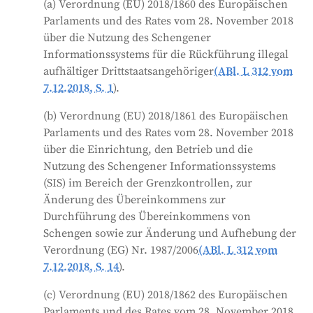
(a) Verordnung (EU) 2018/1860 des Europäischen
Grenzkontrollen und die Rückführung illegaler
Parlaments und des Rates vom 28. November 2018
Einwanderer unterstützt;
über die Nutzung des Schengener
Das Visa-Informationssystem, das die
Informationssystems für die Rückführung illegal
Bedingungen für den Zugang zu anderen EU-
aufhältiger Drittstaatsangehöriger
(ABl. L 312 vom
Informationssystemen festlegt;
7.12.2018, S. 1
).
Eurodac, das biometrische Daten abgleicht, um
(b) Verordnung (EU) 2018/1861 des Europäischen
illegale Einwanderer zu identifizieren;
Parlaments und des Rates vom 28. November 2018
Das Einreise-/Ausreisesystem, das die Ein- und
über die Einrichtung, den Betrieb und die
Ausreisedaten von Nicht-EU-Bürgern erfasst;
Nutzung des Schengener Informationssystems
Das Europäische Reiseinformations- und -
(SIS) im Bereich der Grenzkontrollen, zur
genehmigungssystem;
Änderung des Übereinkommens zur
Das Europäische Strafregisterinformationssystem;
Durchführung des Übereinkommens von
Schengen sowie zur Änderung und Aufhebung der
Und Vorschriften für die Interoperabilität zwischen
Verordnung (EG) Nr. 1987/2006
(ABl. L 312 vom
diesen Systemen.
7.12.2018, S. 14
).
Generiert von
CLaiRK
, bearbeitet von uns.
(c) Verordnung (EU) 2018/1862 des Europäischen
Parlaments und des Rates vom 28. November 2018