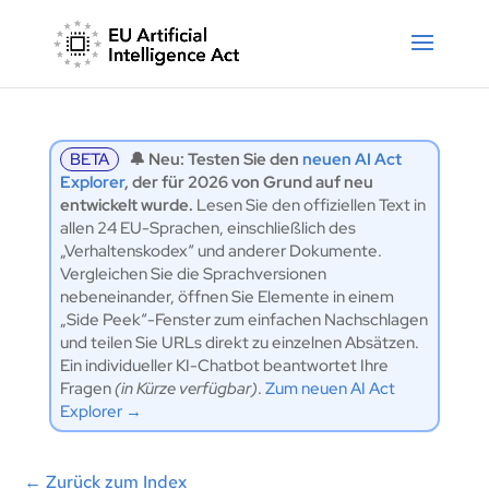
BETA
🔔 Neu: Testen Sie den
neuen AI Act
Explorer
, der für 2026 von Grund auf neu
entwickelt wurde.
Lesen Sie den offiziellen Text in
allen 24 EU-Sprachen, einschließlich des
„Verhaltenskodex“ und anderer Dokumente.
Vergleichen Sie die Sprachversionen
nebeneinander, öffnen Sie Elemente in einem
„Side Peek“-Fenster zum einfachen Nachschlagen
und teilen Sie URLs direkt zu einzelnen Absätzen.
Ein individueller KI-Chatbot beantwortet Ihre
Fragen
(in Kürze verfügbar)
.
Zum neuen AI Act
Explorer →
←
Zurück zum Index