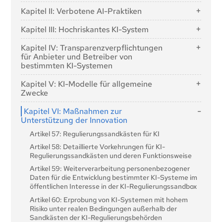
Artikel 1: Gegenstand
Kapitel II: Verbotene AI-Praktiken
Artikel 2: Anwendungsbereich
Artikel 5: Verbotene AI-Praktiken
Kapitel III: Hochriskantes KI-System
Artikel 3: Begriffsbestimmungen
Abschnitt 1: Einstufung von KI-Systemen als
Artikel 4: KI-Kompetenz
Kapitel IV: Transparenzverpflichtungen
hochriskant
für Anbieter und Betreiber von
bestimmten KI-Systemen
Artikel 6: Klassifizierungsregeln für KI-Systeme mit
hohem Risiko
Artikel 50: Transparenzverpflichtungen für Anbieter
Kapitel V: KI-Modelle für allgemeine
und Betreiber von bestimmten KI-Systemen
Artikel 7: Änderungen des Anhangs III
Zwecke
Abschnitt 2: Anforderungen an hochriskante KI-
Abschnitt 1: Einstufungsregeln
Kapitel VI: Maßnahmen zur
Systeme
Unterstützung der Innovation
Artikel 51: Einstufung von KI-Modellen für
Artikel 8: Erfüllung der Anforderungen
allgemeine Zwecke als KI-Modelle für allgemeine
Artikel 57: Regulierungssandkästen für KI
Zwecke mit systemischem Risiko
Artikel 9: Risikomanagementsystem
Artikel 58: Detaillierte Vorkehrungen für KI-
Artikel 52: Verfahren
Artikel 10: Daten und Datenverwaltung
Regulierungssandkästen und deren Funktionsweise
Abschnitt 2: Verpflichtungen für Anbieter von KI-
Artikel 11: Technische Dokumentation
Artikel 59: Weiterverarbeitung personenbezogener
Modellen für allgemeine Zwecke
Daten für die Entwicklung bestimmter KI-Systeme im
Artikel 12: Aufbewahrung der Aufzeichnungen
öffentlichen Interesse in der KI-Regulierungssandbox
Artikel 53: Verpflichtungen für Anbieter von KI-
Artikel 13: Transparenz und Bereitstellung von
Modellen für allgemeine Zwecke
Artikel 60: Erprobung von KI-Systemen mit hohem
Informationen für Einsatzkräfte
Risiko unter realen Bedingungen außerhalb der
Artikel 54: Bevollmächtigte Vertreter von Anbietern
Artikel 14: Menschliche Aufsichtsbehörden
Sandkästen der KI-Regulierungsbehörden
von KI-Modellen für allgemeine Zwecke