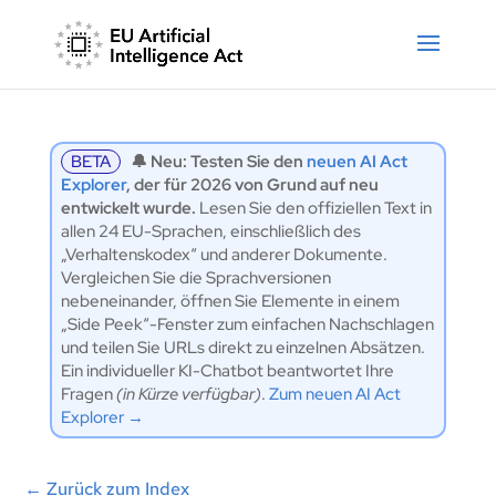
BETA
🔔 Neu: Testen Sie den
neuen AI Act
Explorer
, der für 2026 von Grund auf neu
entwickelt wurde.
Lesen Sie den offiziellen Text in
allen 24 EU-Sprachen, einschließlich des
„Verhaltenskodex“ und anderer Dokumente.
Vergleichen Sie die Sprachversionen
nebeneinander, öffnen Sie Elemente in einem
„Side Peek“-Fenster zum einfachen Nachschlagen
und teilen Sie URLs direkt zu einzelnen Absätzen.
Ein individueller KI-Chatbot beantwortet Ihre
Fragen
(in Kürze verfügbar)
.
Zum neuen AI Act
Explorer →
←
Zurück zum Index