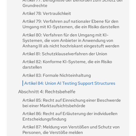
Artikel 25: Verantwortlichkeiten entlang der KI-
Grundrechte
Wertschöpfungskette
Artikel 78: Vertraulichkeit
Artikel 26: Pflichten der Betreiber von KI-Systemen
mit hohem Risiko
Artikel 79: Verfahren auf nationaler Ebene für den
Umgang mit KI-Systemen, die ein Risiko darstellen
Artikel 27: Grundrechtliche Folgenabschätzung für
hochriskante KI-Systeme
Artikel 80: Verfahren für den Umgang mit KI-
Systemen, die vom Anbieter in Anwendung von
Abschnitt 4: Notifizierende Behörden und
Anhang III als nicht hochriskant eingestuft werden
benannte Stellen
Artikel 81: Schutzklauselverfahren der Union
Artikel 28: Notifizierende Behörden
Artikel 82: Konforme KI-Systeme, die ein Risiko
Artikel 29: Antrag einer
darstellen
Konformitätsbewertungsstelle auf Notifizierung
Artikel 83: Formale Nichteinhaltung
Artikel 30: Notifizierungsverfahren
Artikel 84: Union AI Testing Support Structures
Artikel 31: Anforderungen an die benannten Stellen
Abschnitt 4: Rechtsbehelfe
Artikel 32: Vermutung der Konformität mit den
Artikel 85: Recht auf Einreichung einer Beschwerde
Anforderungen in Bezug auf benannte Stellen
bei einer Marktaufsichtsbehörde
Artikel 33: Zweigstellen der benannten Stellen und
Artikel 86: Recht auf Erläuterung der individuellen
Vergabe von Unteraufträgen
Entscheidungsfindung
Artikel 34: Operative Verpflichtungen der
Artikel 87: Meldung von Verstößen und Schutz von
benannten Stellen
Personen, die Verstöße melden
Artikel 35: Kennnummern und Verzeichnisse der