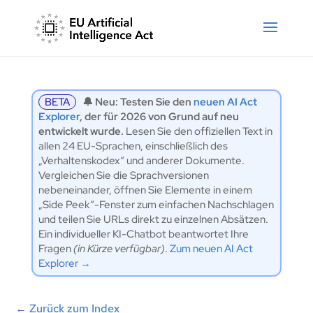
BETA
🔔 Neu: Testen Sie den
neuen AI Act
Explorer
, der für 2026 von Grund auf neu
entwickelt wurde.
Lesen Sie den offiziellen Text in
allen 24 EU-Sprachen, einschließlich des
„Verhaltenskodex“ und anderer Dokumente.
Vergleichen Sie die Sprachversionen
nebeneinander, öffnen Sie Elemente in einem
„Side Peek“-Fenster zum einfachen Nachschlagen
und teilen Sie URLs direkt zu einzelnen Absätzen.
Ein individueller KI-Chatbot beantwortet Ihre
Fragen
(in Kürze verfügbar)
.
Zum neuen AI Act
Explorer →
←
Zurück zum Index