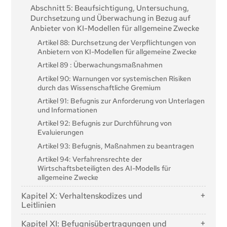
Abschnitt 5: Beaufsichtigung, Untersuchung,
benannten Stellen
Durchsetzung und Überwachung in Bezug auf
Artikel 36: Änderungen der Notifizierungen
Anbieter von KI-Modellen für allgemeine Zwecke
Artikel 37: Anfechtung der Zuständigkeit der
Artikel 88: Durchsetzung der Verpflichtungen von
benannten Stellen
Anbietern von KI-Modellen für allgemeine Zwecke
Artikel 38: Koordinierung der benannten Stellen
Artikel 89 : Überwachungsmaßnahmen
Artikel 39: Konformitätsbewertungsstellen von
Artikel 90: Warnungen vor systemischen Risiken
Drittländern
durch das Wissenschaftliche Gremium
Abschnitt 5: Normen, Konformitätsbewertung,
Artikel 91: Befugnis zur Anforderung von Unterlagen
Bescheinigungen, Registrierung
und Informationen
Artikel 40: Harmonisierte Normen und
Artikel 92: Befugnis zur Durchführung von
Normungsdokumente
Evaluierungen
Artikel 41: Gemeinsame Spezifikationen
Artikel 93: Befugnis, Maßnahmen zu beantragen
Artikel 42: Vermutung der Konformität mit
Artikel 94: Verfahrensrechte der
bestimmten Anforderungen
Wirtschaftsbeteiligten des AI-Modells für
Artikel 43: Konformitätsbewertung
allgemeine Zwecke
Artikel 44: Bescheinigungen
Kapitel X: Verhaltenskodizes und
Artikel 45: Informationsverpflichtungen der
Leitlinien
benannten Stellen
Artikel 95: Verhaltenskodizes für die freiwillige
Kapitel XI: Befugnisübertragungen und
Artikel 46: Ausnahmen vom