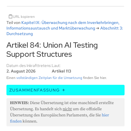
URL kopieren
Teil von
Kapitel IX: Überwachung nach dem Inverkehrbringen,
Informationsaustausch und Marktüberwachung
➔
Abschnitt 3:
Durchsetzung
Artikel 84: Union AI Testing
Support Structures
Datum des Inkrafttretens:
Laut:
2. August 2026
Artikel 113
Einen
vollständigen Zeitplan für die Umsetzung
finden Sie hier.
ZUSAMMENFASSUNG
Die Europäische Kommission wird eine oder
HINWEIS:
Diese Übersetzung ist eine maschinell erstellte
mehrere Organisationen ernennen, um KI-Systeme
Übersetzung. Es handelt sich
nicht
um die offizielle
in der EU zu testen und zu unterstützen, wie in einer
Übersetzung des Europäischen Parlaments, die Sie
hier
früheren Verordnung dargelegt. Diese
finden
können.
Organisationen werden dem KI-Rat, der Kommission