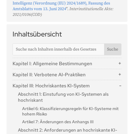
Intelligenz (Verordnung (EU) 2024/1689), Fassung des
Amtsblatts vom 13. Juni 2024
".
Interinstitutionelle Akte:
2021/0106(COD)
Inhaltsübersicht
Kapitel I: Allgemeine Bestimmungen
Artikel 1: Gegenstand
Kapitel II: Verbotene AI-Praktiken
Artikel 2: Anwendungsbereich
Artikel 5: Verbotene AI-Praktiken
Kapitel III: Hochriskantes KI-System
Artikel 3: Begriffsbestimmungen
Abschnitt 1: Einstufung von KI-Systemen als
Artikel 4: KI-Kompetenz
hochriskant
Artikel 6: Klassifizierungsregeln für KI-Systeme mit
hohem Risiko
Artikel 7: Änderungen des Anhangs III
Abschnitt 2: Anforderungen an hochriskante KI-