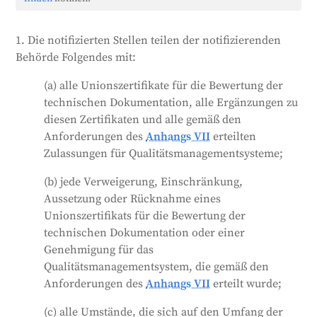
Bescheinigungen, Zulassungen oder Änderungen im
Zusammenhang mit ihren Bewertungen informieren
1. Die notifizierten Stellen teilen der notifizierenden
müssen. Sie müssen auch Informationen über alle
Behörde Folgendes mit:
Anfragen von Marktaufsichtsbehörden weitergeben.
Darüber hinaus müssen sie andere notifizierte
(a) alle Unionszertifikate für die Bewertung der
Stellen über alle von ihnen erteilten, verweigerten,
technischen Dokumentation, alle Ergänzungen zu
ausgesetzten oder zurückgezogenen Zulassungen
diesen Zertifikaten und alle gemäß den
oder Bescheinigungen informieren. Sie sollten auch
Anforderungen des
Anhangs VII
erteilten
Informationen über negative und positive
Zulassungen für Qualitätsmanagementsysteme;
Bewertungsergebnisse mit ähnlichen Stellen
(b) jede Verweigerung, Einschränkung,
austauschen. Alle diese Informationen müssen sie
Aussetzung oder Rücknahme eines
jedoch vertraulich behandeln.
Unionszertifikats für die Bewertung der
Generiert von
CLaiRK
, bearbeitet von uns.
technischen Dokumentation oder einer
Genehmigung für das
Qualitätsmanagementsystem, die gemäß den
Anforderungen des
Anhangs VII
erteilt wurde;
(c) alle Umstände, die sich auf den Umfang der