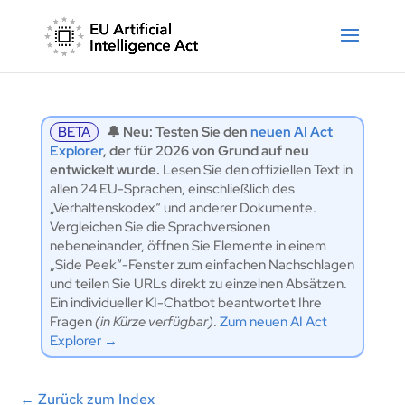
BETA
🔔 Neu: Testen Sie den
neuen AI Act
Explorer
, der für 2026 von Grund auf neu
entwickelt wurde.
Lesen Sie den offiziellen Text in
allen 24 EU-Sprachen, einschließlich des
„Verhaltenskodex“ und anderer Dokumente.
Vergleichen Sie die Sprachversionen
nebeneinander, öffnen Sie Elemente in einem
„Side Peek“-Fenster zum einfachen Nachschlagen
und teilen Sie URLs direkt zu einzelnen Absätzen.
Ein individueller KI-Chatbot beantwortet Ihre
Fragen
(in Kürze verfügbar)
.
Zum neuen AI Act
Explorer →
←
Zurück zum Index