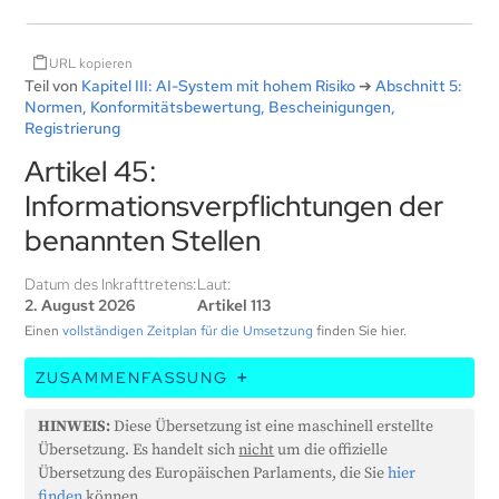
URL kopieren
Teil von
Kapitel III: AI-System mit hohem Risiko
➔
Abschnitt 5:
Normen, Konformitätsbewertung, Bescheinigungen,
Registrierung
Artikel 45:
Informationsverpflichtungen der
benannten Stellen
Datum des Inkrafttretens:
Laut:
2. August 2026
Artikel 113
Einen
vollständigen Zeitplan für die Umsetzung
finden Sie hier.
ZUSAMMENFASSUNG
Dieser Artikel besagt, dass benannte Stellen
HINWEIS:
Diese Übersetzung ist eine maschinell erstellte
(Organisationen, die die Konformität bestimmter
Übersetzung. Es handelt sich
nicht
um die offizielle
Produkte bewerten, bevor diese in der EU verkauft
Übersetzung des Europäischen Parlaments, die Sie
hier
werden) die notifizierende Behörde über alle
finden
können.