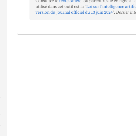
Consultez le
texte officiel
ou parcourez-le en ligne à l'
utilisé dans cet outil est la "
Loi sur l'intelligence artif
version du Journal officiel du 13 juin 2024
".
Dossier int
s