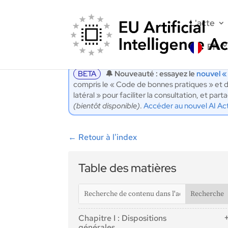
L'acte
FR
BETA
🔔 Nouveauté : essayez le
nouvel «
compris le « Code de bonnes pratiques » et d
latéral » pour faciliter la consultation, et p
(bientôt disponible)
.
Accéder au nouvel AI Ac
←
Retour à l'index
Table des matières
Chapitre I : Dispositions
générales