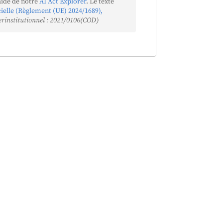
aide de notre
AI Act Explorer
. Le texte
icielle (Règlement (UE) 2024/1689),
erinstitutionnel : 2021/0106(COD)