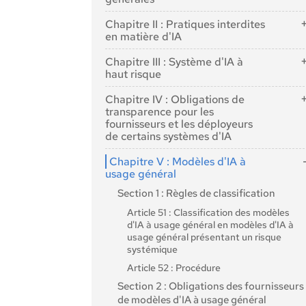
Article 1 : Objet
Chapitre II : Pratiques interdites
Article 2 : Champ d'application
en matière d'IA
Article 3 : Définitions
Article 5 : Pratiques interdites en matière
Chapitre III : Système d'IA à
d'IA
Article 4 : Maîtrise de l'IA
haut risque
Section 1 : Classification des systèmes
Chapitre IV : Obligations de
d'IA comme étant à haut risque
transparence pour les
fournisseurs et les déployeurs
Article 6 : Règles de classification des
de certains systèmes d'IA
systèmes d'IA à haut risque
Article 50 : Obligations de transparence
Article 7 : modifications de l'annexe III
Chapitre V : Modèles d'IA à
pour les fournisseurs et les déployeurs de
usage général
Section 2 : Exigences relatives aux
certains systèmes d'IA
systèmes d'IA à haut risque
Section 1 : Règles de classification
Article 8 : Respect des exigences
Article 51 : Classification des modèles
d'IA à usage général en modèles d'IA à
Article 9 : Système de gestion des
usage général présentant un risque
risques
systémique
Article 10 : Données et gouvernance des
Article 52 : Procédure
données
Section 2 : Obligations des fournisseurs
Article 11 : Documentation technique
de modèles d'IA à usage général
Article 12 : Tenue de registres