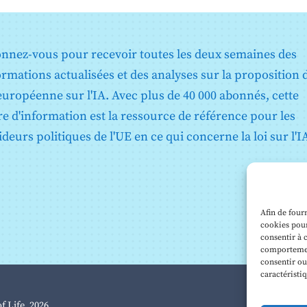
nnez-vous pour recevoir toutes les deux semaines des
ormations actualisées et des analyses sur la proposition 
 européenne sur l'IA. Avec plus de 40 000 abonnés, cette
tre d'information est la ressource de référence pour les
ideurs politiques de l'UE en ce qui concerne la loi sur l'I
t
Afin de four
cookies pour
consentir à 
n
a
comportement
consentir ou
caractéristi
f Life, 2026