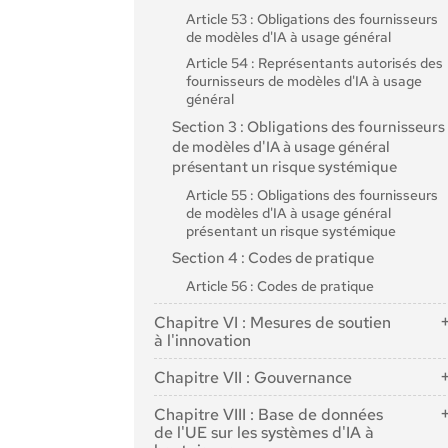
Article 53 : Obligations des fournisseurs
Article 13 : Transparence et information
de modèles d'IA à usage général
des entreprises de déploiement
Article 54 : Représentants autorisés des
Article 14 : Surveillance humaine
fournisseurs de modèles d'IA à usage
Article 15 : Précision, robustesse et
général
cybersécurité
Section 3 : Obligations des fournisseurs
Section 3 : Obligations des fournisseurs
de modèles d'IA à usage général
et des déployeurs de systèmes d'IA à
présentant un risque systémique
haut risque et des autres parties
Article 55 : Obligations des fournisseurs
Article 16 : Obligations des fournisseurs
de modèles d'IA à usage général
de systèmes d'IA à haut risque
présentant un risque systémique
Article 17 : Système de gestion de la
Section 4 : Codes de pratique
qualité
Article 56 : Codes de pratique
Article 18 : Conservation de la
documentation
Chapitre VI : Mesures de soutien
à l'innovation
Article 19 : Journaux générés
automatiquement
Article 57 : Bacs à sable réglementaires en
Chapitre VII : Gouvernance
matière d'IA
Article 20 : Actions correctives et
obligation d'information
Section 1 : Gouvernance au niveau de
Article 58 : Modalités et fonctionnement
Chapitre VIII : Base de données
l'Union
des "bacs à sable" réglementaires en
Article 21 : Coopération avec les autorité
de l'UE sur les systèmes d'IA à
matière d'IA