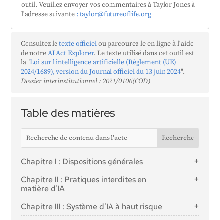
outil. Veuillez envoyer vos commentaires à Taylor Jones à
l'adresse suivante
: taylor@futureoflife.org
Consultez le
texte officiel
ou parcourez-le en ligne à l'aide
de notre
AI Act Explorer
. Le texte utilisé dans cet outil est
la "
Loi sur l'intelligence artificielle (Règlement (UE)
2024/1689), version du Journal officiel du 13 juin 2024
".
Dossier interinstitutionnel : 2021/0106(COD)
Table des matières
Chapitre I : Dispositions générales
Article 1 : Objet
Chapitre II : Pratiques interdites en
Article 2 : Champ d'application
matière d'IA
Article 3 : Définitions
Article 5 : Pratiques interdites en matière d'IA
Chapitre III : Système d'IA à haut risque
Article 4 : Maîtrise de l'IA