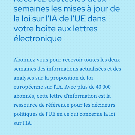
semaines les mises à jour de
Annexe VI : Procédure d'évaluation de la conformité
basée sur le contrôle interne
la loi sur l'IA de l'UE dans
Annexe VII : Conformité sur la base d'une évaluation
du système de gestion de la qualité et d'une
votre boîte aux lettres
évaluation de la documentation technique
électronique
Annexe VIII : Informations à fournir lors de
l'enregistrement des systèmes d'IA à haut risque
conformément à l'article 49
Annexe IX : Informations à fournir lors de
Abonnez-vous pour recevoir toutes les deux
l'enregistrement des systèmes d'IA à haut risque
énumérés à l'annexe III en ce qui concerne les essais
semaines des informations actualisées et des
en conditions réelles conformément à l'article 60
analyses sur la proposition de loi
Annexe X : Actes législatifs de l'Union sur les
européenne sur l'IA. Avec plus de 40 000
systèmes d'information à grande échelle dans le
domaine de la liberté, de la sécurité et de la justice
abonnés, cette lettre d'information est la
Annexe XI : Documentation technique visée à l'article
ressource de référence pour les décideurs
53, paragraphe 1, point a) - Documentation technique
destinée aux fournisseurs de modèles d'IA à usage
politiques de l'UE en ce qui concerne la loi
général
sur l'IA.
Annexe XII : Informations relatives à la transparence
visées à l'article 53, paragraphe 1, point b) -