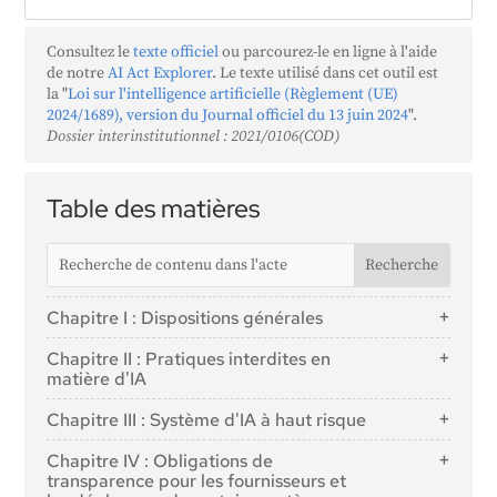
Consultez le
texte officiel
ou parcourez-le en ligne à l'aide
de notre
AI Act Explorer
. Le texte utilisé dans cet outil est
la "
Loi sur l'intelligence artificielle (Règlement (UE)
2024/1689), version du Journal officiel du 13 juin 2024
".
Dossier interinstitutionnel : 2021/0106(COD)
Table des matières
Chapitre I : Dispositions générales
Article 1 : Objet
Chapitre II : Pratiques interdites en
Article 2 : Champ d'application
matière d'IA
Article 3 : Définitions
Article 5 : Pratiques interdites en matière d'IA
Chapitre III : Système d'IA à haut risque
Article 4 : Maîtrise de l'IA
Section 1 : Classification des systèmes d'IA comme
Chapitre IV : Obligations de
étant à haut risque
transparence pour les fournisseurs et