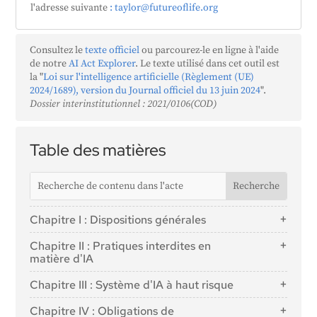
l'adresse suivante
: taylor@futureoflife.org
Consultez le
texte officiel
ou parcourez-le en ligne à l'aide
de notre
AI Act Explorer
. Le texte utilisé dans cet outil est
la "
Loi sur l'intelligence artificielle (Règlement (UE)
2024/1689), version du Journal officiel du 13 juin 2024
".
Dossier interinstitutionnel : 2021/0106(COD)
Table des matières
Chapitre I : Dispositions générales
Article 1 : Objet
Chapitre II : Pratiques interdites en
Article 2 : Champ d'application
matière d'IA
Article 3 : Définitions
Article 5 : Pratiques interdites en matière d'IA
Chapitre III : Système d'IA à haut risque
Article 4 : Maîtrise de l'IA
Section 1 : Classification des systèmes d'IA comme
Chapitre IV : Obligations de