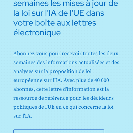
semaines les mises à jour de
Annexe VI : Procédure d'évaluation de la conformité
basée sur le contrôle interne
la loi sur l'IA de l'UE dans
Annexe VII : Conformité sur la base d'une évaluation
du système de gestion de la qualité et d'une
votre boîte aux lettres
évaluation de la documentation technique
électronique
Annexe VIII : Informations à fournir lors de
l'enregistrement des systèmes d'IA à haut risque
conformément à l'article 49
Annexe IX : Informations à fournir lors de
Abonnez-vous pour recevoir toutes les deux
l'enregistrement des systèmes d'IA à haut risque
énumérés à l'annexe III en ce qui concerne les essais
semaines des informations actualisées et des
en conditions réelles conformément à l'article 60
analyses sur la proposition de loi
Annexe X : Actes législatifs de l'Union sur les
européenne sur l'IA. Avec plus de 40 000
systèmes d'information à grande échelle dans le
domaine de la liberté, de la sécurité et de la justice
abonnés, cette lettre d'information est la
Annexe XI : Documentation technique visée à l'article
ressource de référence pour les décideurs
53, paragraphe 1, point a) - Documentation technique
destinée aux fournisseurs de modèles d'IA à usage
politiques de l'UE en ce qui concerne la loi
général
sur l'IA.
Annexe XII : Informations relatives à la transparence
visées à l'article 53, paragraphe 1, point b) -
Documentation technique à l'intention des