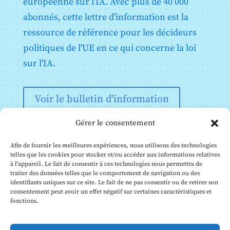
européenne sur l'IA. Avec plus de 40 000
systèmes d'information à grande échelle dans le
domaine de la liberté, de la sécurité et de la justice
abonnés, cette lettre d'information est la
Annexe XI : Documentation technique visée à l'article
ressource de référence pour les décideurs
53, paragraphe 1, point a) - Documentation technique
destinée aux fournisseurs de modèles d'IA à usage
politiques de l'UE en ce qui concerne la loi
général
sur l'IA.
Annexe XII : Informations relatives à la transparence
visées à l'article 53, paragraphe 1, point b) -
Documentation technique à l'intention des
fournisseurs de modèles d'IA à usage général aux
Voir le bulletin d'information
fournisseurs en aval qui intègrent le modèle dans leur
système d'IA
Gérer le consentement
Annexe XIII : Critères de désignation des modèles d'IA
à usage général présentant un risque systémique
visés à l'article 51
Afin de fournir les meilleures expériences, nous utilisons des technologies
telles que les cookies pour stocker et/ou accéder aux informations relatives
à l'appareil. Le fait de consentir à ces technologies nous permettra de
traiter des données telles que le comportement de navigation ou des
identifiants uniques sur ce site. Le fait de ne pas consentir ou de retirer son
consentement peut avoir un effet négatif sur certaines caractéristiques et
fonctions.
© Institut Future of Life, 2026