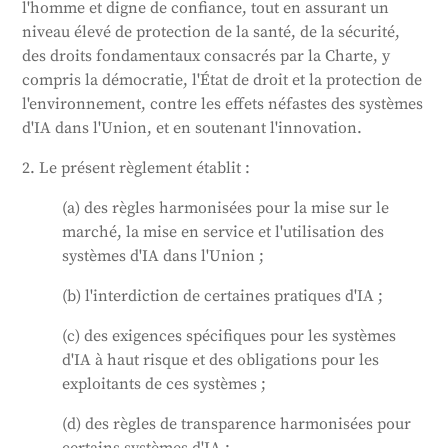
l'homme et digne de confiance, tout en assurant un
d'IA à haut risque et leurs opérateurs, et exige que
niveau élevé de protection de la santé, de la sécurité,
certains systèmes d'IA soient transparents. La loi
des droits fondamentaux consacrés par la Charte, y
prévoit également des règles pour la vente de
compris la démocratie, l'État de droit et la protection de
modèles d'IA à usage général et des mesures de
l'environnement, contre les effets néfastes des systèmes
soutien à l'innovation, en particulier pour les petites
d'IA dans l'Union, et en soutenant l'innovation.
entreprises et les jeunes pousses.
Généré par
CLaiRK
, édité par nous.
2. Le présent règlement établit :
(a) des règles harmonisées pour la mise sur le
marché, la mise en service et l'utilisation des
systèmes d'IA dans l'Union ;
(b) l'interdiction de certaines pratiques d'IA ;
(c) des exigences spécifiques pour les systèmes
d'IA à haut risque et des obligations pour les
exploitants de ces systèmes ;
(d) des règles de transparence harmonisées pour