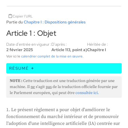
Copier l'URL
Partie du
Chapitre I : Dispositions générales
Article 1 : Objet
Date d'entrée en vigueur :
D'après :
Héritée de :
2 février 2025
Article 113, point a)
Chapitre I
Voir ici le
calendrier complet de la mise en œuvre
.
RÉSUMÉ
Cette loi vise à améliorer le marché européen en
NOTE :
Cette traduction est une traduction générée par une
encourageant l'utilisation d'une intelligence
machine. Il
ne
s'agit
pas
de la traduction officielle fournie par
artificielle (IA) sûre, respectueuse des droits de
le Parlement européen, qui peut être
consultée ici.
l'homme et protégeant la santé, la sécurité et
l'environnement. Elle fixe des règles concernant la
1. Le présent règlement a pour objet d'améliorer le
vente, l'utilisation et le contrôle de l'IA dans l'UE et
fonctionnement du marché intérieur et de promouvoir
interdit certaines pratiques en matière d'IA. Elle fixe
l'adoption d'une intelligence artificielle (IA) centrée sur
également des règles spécifiques pour les systèmes