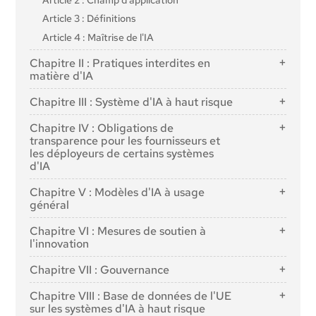
Article 3 : Définitions
Article 4 : Maîtrise de l'IA
Chapitre II : Pratiques interdites en
matière d'IA
Article 5 : Pratiques interdites en matière d'IA
Chapitre III : Système d'IA à haut risque
Section 1 : Classification des systèmes d'IA comme
Chapitre IV : Obligations de
étant à haut risque
transparence pour les fournisseurs et
les déployeurs de certains systèmes
Article 6 : Règles de classification des systèmes d'IA
d'IA
à haut risque
Article 50 : Obligations de transparence pour les
Article 7 : modifications de l'annexe III
Chapitre V : Modèles d'IA à usage
fournisseurs et les déployeurs de certains systèmes
général
Section 2 : Exigences relatives aux systèmes d'IA à
d'IA
haut risque
Section 1 : Règles de classification
Chapitre VI : Mesures de soutien à
Article 8 : Respect des exigences
l'innovation
Article 51 : Classification des modèles d'IA à usage
général en modèles d'IA à usage général présentant
Article 9 : Système de gestion des risques
Article 57 : Bacs à sable réglementaires en matière
Chapitre VII : Gouvernance
un risque systémique
d'IA
Article 10 : Données et gouvernance des données
Article 52 : Procédure
Section 1 : Gouvernance au niveau de l'Union
Article 58 : Modalités et fonctionnement des "bacs à
Chapitre VIII : Base de données de l'UE
Article 11 : Documentation technique
sable" réglementaires en matière d'IA
Section 2 : Obligations des fournisseurs de
sur les systèmes d'IA à haut risque
Article 64 : Office AI
Article 12 : Tenue de registres