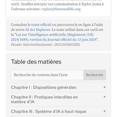
outil. Veuillez envoyer vos commentaires à Taylor Jones à
l'adresse suivante
: taylor@futureoflife.org
Consultez le
texte officiel
ou parcourez-le en ligne à l'aide
de notre
AI Act Explorer
. Le texte utilisé dans cet outil est
la "
Loi sur l'intelligence artificielle (Règlement (UE)
2024/1689), version du Journal officiel du 13 juin 2024
".
Dossier interinstitutionnel : 2021/0106(COD)
Table des matières
Chapitre I : Dispositions générales
Article 1 : Objet
Chapitre II : Pratiques interdites en
Article 2 : Champ d'application
matière d'IA
Article 3 : Définitions
Article 5 : Pratiques interdites en matière d'IA
Chapitre III : Système d'IA à haut risque
Article 4 : Maîtrise de l'IA