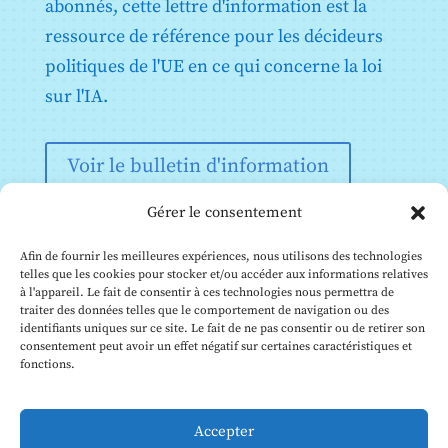
abonnés, cette lettre d'information est la
Annexe XI : Documentation technique visée à l'article
ressource de référence pour les décideurs
53, paragraphe 1, point a) - Documentation technique
destinée aux fournisseurs de modèles d'IA à usage
politiques de l'UE en ce qui concerne la loi
général
sur l'IA.
Annexe XII : Informations relatives à la transparence
visées à l'article 53, paragraphe 1, point b) -
Documentation technique à l'intention des
fournisseurs de modèles d'IA à usage général aux
Voir le bulletin d'information
fournisseurs en aval qui intègrent le modèle dans leur
système d'IA
Gérer le consentement
Annexe XIII : Critères de désignation des modèles d'IA
à usage général présentant un risque systémique
visés à l'article 51
Afin de fournir les meilleures expériences, nous utilisons des technologies
telles que les cookies pour stocker et/ou accéder aux informations relatives
à l'appareil. Le fait de consentir à ces technologies nous permettra de
traiter des données telles que le comportement de navigation ou des
identifiants uniques sur ce site. Le fait de ne pas consentir ou de retirer son
consentement peut avoir un effet négatif sur certaines caractéristiques et
fonctions.
© Institut Future of Life, 2026
Ce site web est géré par le Future of Life Institute (FLI).
Accepter